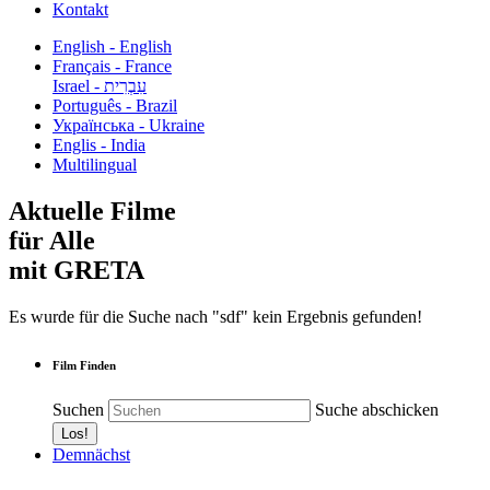
Kontakt
English - English
Français - France
עִבְרִית - Israel
Português - Brazil
Українська - Ukraine
Englis - India
Multilingual
Aktuelle Filme
für Alle
mit GRETA
Es wurde für die Suche nach "sdf" kein Ergebnis gefunden!
Film Finden
Suchen
Suche abschicken
Demnächst