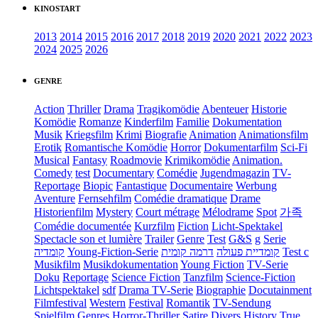
KINOSTART
2013
2014
2015
2016
2017
2018
2019
2020
2021
2022
2023
2024
2025
2026
GENRE
Action
Thriller
Drama
Tragikomödie
Abenteuer
Historie
Komödie
Romanze
Kinderfilm
Familie
Dokumentation
Musik
Kriegsfilm
Krimi
Biografie
Animation
Animationsfilm
Erotik
Romantische Komödie
Horror
Dokumentarfilm
Sci-Fi
Musical
Fantasy
Roadmovie
Krimikomödie
Animation.
Comedy
test
Documentary
Comédie
Jugendmagazin
TV-
Reportage
Biopic
Fantastique
Documentaire
Werbung
Aventure
Fernsehfilm
Comédie dramatique
Drame
Historienfilm
Mystery
Court métrage
Mélodrame
Spot
가족
Comédie documentée
Kurzfilm
Fiction
Licht-Spektakel
Spectacle son et lumière
Trailer
Genre
Test
G&S
g
Serie
קומדיה
Young-Fiction-Serie
דרמה קומית
קומדיית פעולה
Test c
Musikfilm
Musikdokumentation
Young Fiction
TV-Serie
Doku
Reportage
Science Fiction
Tanzfilm
Science-Fiction
Lichtspektakel
sdf
Drama TV-Serie
Biographie
Docutainment
Filmfestival
Western
Festival
Romantik
TV-Sendung
Spielfilm
Genres
Horror-Thriller
Satire
Divers
History
True