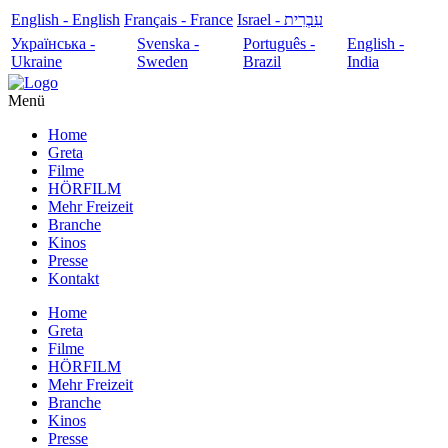
English - English
Français - France
עִבְרִית - Israel
Українська -
Svenska -
Português -
English -
Ukraine
Sweden
Brazil
India
Menü
Home
Greta
Filme
HÖRFILM
Mehr Freizeit
Branche
Kinos
Presse
Kontakt
Home
Greta
Filme
HÖRFILM
Mehr Freizeit
Branche
Kinos
Presse