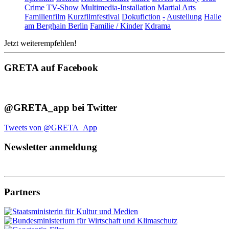
Crime
TV-Show
Multimedia-Installation
Martial Arts
Familienfilm
Kurzfilmfestival
Dokufiction
-
Austellung
Halle
am Berghain Berlin
Familie / Kinder
Kdrama
Jetzt weiterempfehlen!
GRETA auf Facebook
@GRETA_app bei Twitter
Tweets von @GRETA_App
Newsletter anmeldung
Partners