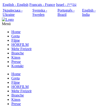
English - English
Français - France
עִבְרִית - Israel
Українська -
Svenska -
Português -
English -
Ukraine
Sweden
Brazil
India
Menü
Home
Greta
Filme
HÖRFILM
Mehr Freizeit
Branche
Kinos
Presse
Kontakt
Home
Greta
Filme
HÖRFILM
Mehr Freizeit
Branche
Kinos
Presse