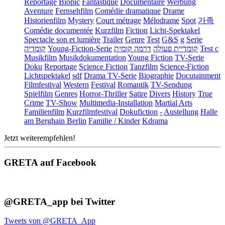
Reportage
Biopic
Fantastique
Documentaire
Werbung
Aventure
Fernsehfilm
Comédie dramatique
Drame
Historienfilm
Mystery
Court métrage
Mélodrame
Spot
가족
Comédie documentée
Kurzfilm
Fiction
Licht-Spektakel
Spectacle son et lumière
Trailer
Genre
Test
G&S
g
Serie
קומדיה
Young-Fiction-Serie
דרמה קומית
קומדיית פעולה
Test c
Musikfilm
Musikdokumentation
Young Fiction
TV-Serie
Doku
Reportage
Science Fiction
Tanzfilm
Science-Fiction
Lichtspektakel
sdf
Drama TV-Serie
Biographie
Docutainment
Filmfestival
Western
Festival
Romantik
TV-Sendung
Spielfilm
Genres
Horror-Thriller
Satire
Divers
History
True
Crime
TV-Show
Multimedia-Installation
Martial Arts
Familienfilm
Kurzfilmfestival
Dokufiction
-
Austellung
Halle
am Berghain Berlin
Familie / Kinder
Kdrama
Jetzt weiterempfehlen!
GRETA auf Facebook
@GRETA_app bei Twitter
Tweets von @GRETA_App