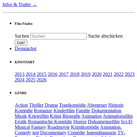
Infos & Trailer →
Film Finden
Suchen
Suche abschicken
Demnächst
KINOSTART
2013
2014
2015
2016
2017
2018
2019
2020
2021
2022
2023
2024
2025
2026
GENRE
Action
Thriller
Drama
Tragikomödie
Abenteuer
Historie
Komödie
Romanze
Kinderfilm
Familie
Dokumentation
Musik
Kriegsfilm
Krimi
Biografie
Animation
Animationsfilm
Erotik
Romantische Komödie
Horror
Dokumentarfilm
Sci-Fi
Musical
Fantasy
Roadmovie
Krimikomödie
Animation.
Comedy
test
Documentary
Comédie
Jugendmagazin
TV-