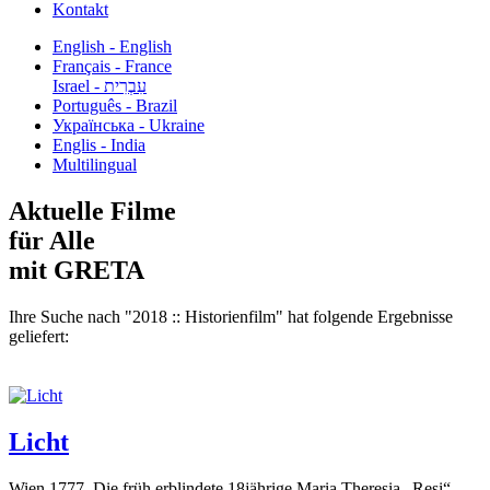
Kontakt
English - English
Français - France
עִבְרִית - Israel
Português - Brazil
Українська - Ukraine
Englis - India
Multilingual
Aktuelle Filme
für Alle
mit GRETA
Ihre Suche nach "2018 :: Historienfilm" hat folgende Ergebnisse
geliefert:
Licht
Wien 1777. Die früh erblindete 18jährige Maria Theresia „Resi“...