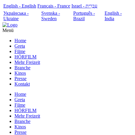
English - English
Français - France
עִבְרִית - Israel
Українська -
Svenska -
Português -
English -
Ukraine
Sweden
Brazil
India
Menü
Home
Greta
Filme
HÖRFILM
Mehr Freizeit
Branche
Kinos
Presse
Kontakt
Home
Greta
Filme
HÖRFILM
Mehr Freizeit
Branche
Kinos
Presse