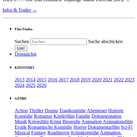
Infos & Trailer →
Film Finden
Suchen
Suche abschicken
Demnächst
KINOSTART
2013
2014
2015
2016
2017
2018
2019
2020
2021
2022
2023
2024
2025
2026
GENRE
Action
Thriller
Drama
Tragikomödie
Abenteuer
Historie
Komödie
Romanze
Kinderfilm
Familie
Dokumentation
Musik
Kriegsfilm
Krimi
Biografie
Animation
Animationsfilm
Erotik
Romantische Komödie
Horror
Dokumentarfilm
Sci-Fi
Musical
Fantasy
Roadmovie
Krimikomödie
Animation.