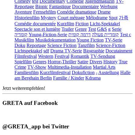
Comedy
test
Documentary
Comédie
Jugendmagazin
TV-
Reportage
Biopic
Fantastique
Documentaire
Werbung
Aventure
Fernsehfilm
Comédie dramatique
Drame
Historienfilm
Mystery
Court métrage
Mélodrame
Spot
가족
Comédie documentée
Kurzfilm
Fiction
Licht-Spektakel
Spectacle son et lumière
Trailer
Genre
Test
G&S
g
Serie
קומדיה
Young-Fiction-Serie
דרמה קומית
קומדיית פעולה
Test c
Musikfilm
Musikdokumentation
Young Fiction
TV-Serie
Doku
Reportage
Science Fiction
Tanzfilm
Science-Fiction
Lichtspektakel
sdf
Drama TV-Serie
Biographie
Docutainment
Filmfestival
Western
Festival
Romantik
TV-Sendung
Spielfilm
Genres
Horror-Thriller
Satire
Divers
History
True
Crime
TV-Show
Multimedia-Installation
Martial Arts
Familienfilm
Kurzfilmfestival
Dokufiction
-
Austellung
Halle
am Berghain Berlin
Familie / Kinder
Kdrama
Jetzt weiterempfehlen!
GRETA auf Facebook
@GRETA_app bei Twitter