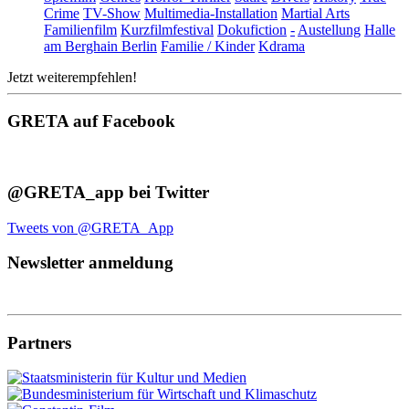
Crime
TV-Show
Multimedia-Installation
Martial Arts
Familienfilm
Kurzfilmfestival
Dokufiction
-
Austellung
Halle
am Berghain Berlin
Familie / Kinder
Kdrama
Jetzt weiterempfehlen!
GRETA auf Facebook
@GRETA_app bei Twitter
Tweets von @GRETA_App
Newsletter anmeldung
Partners