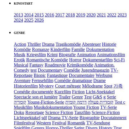
KINOSTART
2013
2014
2015
2016
2017
2018
2019
2020
2021
2022
2023
2024
2025
2026
GENRE
Action
Thriller
Drama
Tragikomödie
Abenteuer
Historie
Komödie
Romanze
Kinderfilm
Familie
Dokumentation
Musik
Kriegsfilm
Krimi
Biografie
Animation
Animationsfilm
Erotik
Romantische Komödie
Horror
Dokumentarfilm
Sci-Fi
Musical
Fantasy
Roadmovie
Krimikomödie
Animation.
Comedy
test
Documentary
Comédie
Jugendmagazin
TV-
Reportage
Biopic
Fantastique
Documentaire
Werbung
Aventure
Fernsehfilm
Comédie dramatique
Drame
Historienfilm
Mystery
Court métrage
Mélodrame
Spot
가족
Comédie documentée
Kurzfilm
Fiction
Licht-Spektakel
Spectacle son et lumière
Trailer
Genre
Test
G&S
g
Serie
קומדיה
Young-Fiction-Serie
דרמה קומית
קומדיית פעולה
Test c
Musikfilm
Musikdokumentation
Young Fiction
TV-Serie
Doku
Reportage
Science Fiction
Tanzfilm
Science-Fiction
Lichtspektakel
sdf
Drama TV-Serie
Biographie
Docutainment
Filmfestival
Western
Festival
Romantik
TV-Sendung
Spielfilm
Genres
Horror-Thriller
Satire
Divers
History
True