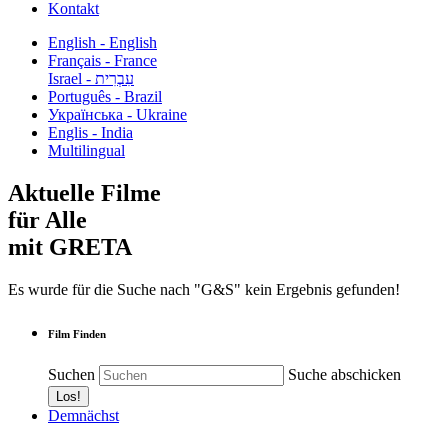
Kontakt
English - English
Français - France
עִבְרִית - Israel
Português - Brazil
Українська - Ukraine
Englis - India
Multilingual
Aktuelle Filme
für Alle
mit GRETA
Es wurde für die Suche nach "G&S" kein Ergebnis gefunden!
Film Finden
Suchen
Suche abschicken
Demnächst