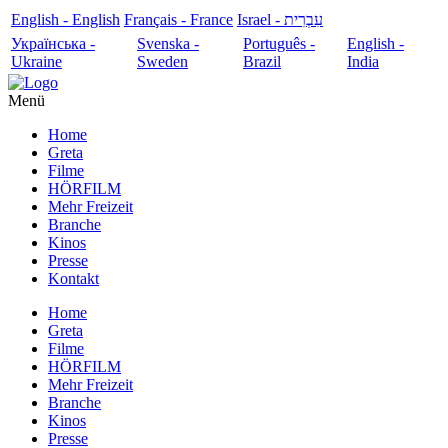
English - English
Français - France
עִבְרִית - Israel
Українська -
Svenska -
Português -
English -
Ukraine
Sweden
Brazil
India
Menü
Home
Greta
Filme
HÖRFILM
Mehr Freizeit
Branche
Kinos
Presse
Kontakt
Home
Greta
Filme
HÖRFILM
Mehr Freizeit
Branche
Kinos
Presse