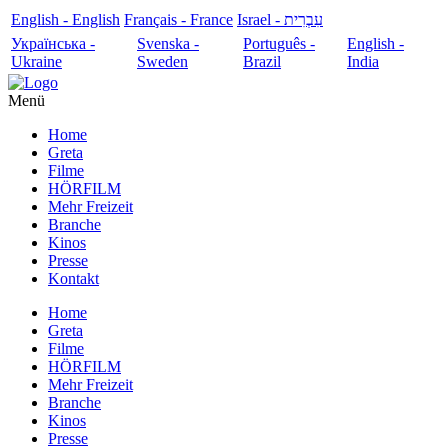
English - English
Français - France
עִבְרִית - Israel
Українська -
Svenska -
Português -
English -
Ukraine
Sweden
Brazil
India
Menü
Home
Greta
Filme
HÖRFILM
Mehr Freizeit
Branche
Kinos
Presse
Kontakt
Home
Greta
Filme
HÖRFILM
Mehr Freizeit
Branche
Kinos
Presse