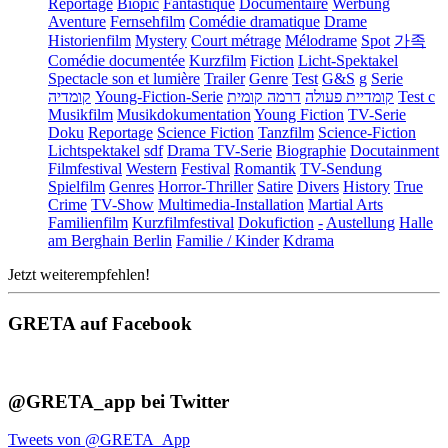
Reportage
Biopic
Fantastique
Documentaire
Werbung
Aventure
Fernsehfilm
Comédie dramatique
Drame
Historienfilm
Mystery
Court métrage
Mélodrame
Spot
가족
Comédie documentée
Kurzfilm
Fiction
Licht-Spektakel
Spectacle son et lumière
Trailer
Genre
Test
G&S
g
Serie
קומדיה
Young-Fiction-Serie
דרמה קומית
קומדיית פעולה
Test c
Musikfilm
Musikdokumentation
Young Fiction
TV-Serie
Doku
Reportage
Science Fiction
Tanzfilm
Science-Fiction
Lichtspektakel
sdf
Drama TV-Serie
Biographie
Docutainment
Filmfestival
Western
Festival
Romantik
TV-Sendung
Spielfilm
Genres
Horror-Thriller
Satire
Divers
History
True
Crime
TV-Show
Multimedia-Installation
Martial Arts
Familienfilm
Kurzfilmfestival
Dokufiction
-
Austellung
Halle
am Berghain Berlin
Familie / Kinder
Kdrama
Jetzt weiterempfehlen!
GRETA auf Facebook
@GRETA_app bei Twitter
Tweets von @GRETA_App