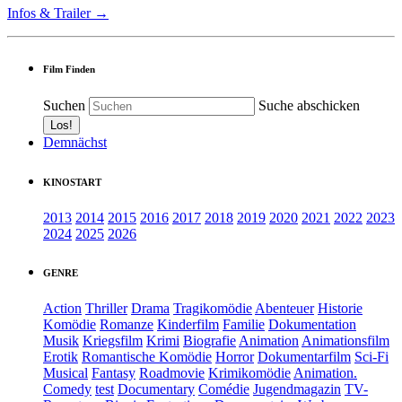
Infos & Trailer →
Film Finden
Suchen
Suche abschicken
Demnächst
KINOSTART
2013
2014
2015
2016
2017
2018
2019
2020
2021
2022
2023
2024
2025
2026
GENRE
Action
Thriller
Drama
Tragikomödie
Abenteuer
Historie
Komödie
Romanze
Kinderfilm
Familie
Dokumentation
Musik
Kriegsfilm
Krimi
Biografie
Animation
Animationsfilm
Erotik
Romantische Komödie
Horror
Dokumentarfilm
Sci-Fi
Musical
Fantasy
Roadmovie
Krimikomödie
Animation.
Comedy
test
Documentary
Comédie
Jugendmagazin
TV-