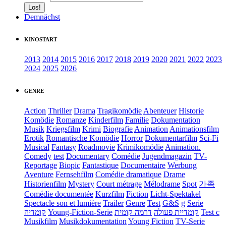
Demnächst
KINOSTART
2013
2014
2015
2016
2017
2018
2019
2020
2021
2022
2023
2024
2025
2026
GENRE
Action
Thriller
Drama
Tragikomödie
Abenteuer
Historie
Komödie
Romanze
Kinderfilm
Familie
Dokumentation
Musik
Kriegsfilm
Krimi
Biografie
Animation
Animationsfilm
Erotik
Romantische Komödie
Horror
Dokumentarfilm
Sci-Fi
Musical
Fantasy
Roadmovie
Krimikomödie
Animation.
Comedy
test
Documentary
Comédie
Jugendmagazin
TV-
Reportage
Biopic
Fantastique
Documentaire
Werbung
Aventure
Fernsehfilm
Comédie dramatique
Drame
Historienfilm
Mystery
Court métrage
Mélodrame
Spot
가족
Comédie documentée
Kurzfilm
Fiction
Licht-Spektakel
Spectacle son et lumière
Trailer
Genre
Test
G&S
g
Serie
קומדיה
Young-Fiction-Serie
דרמה קומית
קומדיית פעולה
Test c
Musikfilm
Musikdokumentation
Young Fiction
TV-Serie