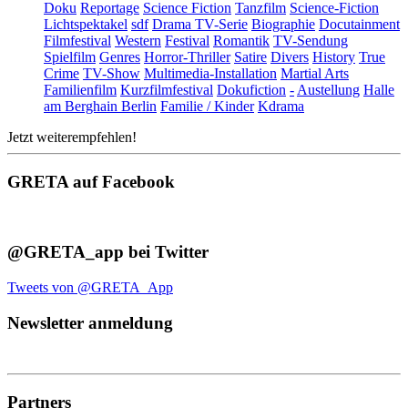
Doku
Reportage
Science Fiction
Tanzfilm
Science-Fiction
Lichtspektakel
sdf
Drama TV-Serie
Biographie
Docutainment
Filmfestival
Western
Festival
Romantik
TV-Sendung
Spielfilm
Genres
Horror-Thriller
Satire
Divers
History
True
Crime
TV-Show
Multimedia-Installation
Martial Arts
Familienfilm
Kurzfilmfestival
Dokufiction
-
Austellung
Halle
am Berghain Berlin
Familie / Kinder
Kdrama
Jetzt weiterempfehlen!
GRETA auf Facebook
@GRETA_app bei Twitter
Tweets von @GRETA_App
Newsletter anmeldung
Partners