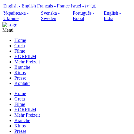
English - English
Français - France
עִבְרִית - Israel
Українська -
Svenska -
Português -
English -
Ukraine
Sweden
Brazil
India
Menü
Home
Greta
Filme
HÖRFILM
Mehr Freizeit
Branche
Kinos
Presse
Kontakt
Home
Greta
Filme
HÖRFILM
Mehr Freizeit
Branche
Kinos
Presse