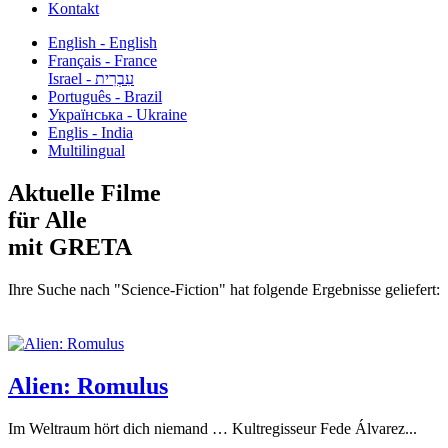
Kontakt
English - English
Français - France
עִבְרִית - Israel
Português - Brazil
Українська - Ukraine
Englis - India
Multilingual
Aktuelle Filme
für Alle
mit GRETA
Ihre Suche nach "Science-Fiction" hat folgende Ergebnisse geliefert:
Alien: Romulus
Im Weltraum hört dich niemand … Kultregisseur Fede Álvarez...