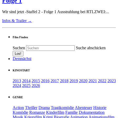
Folge 1
Wir sind jetzt -Staffel 2 - Folge 1 Ausstrahlung bei RTLZWEI:...
Infos & Trailer →
Film Finden
Suchen
Suche abschicken
Demnächst
KINOSTART
2013
2014
2015
2016
2017
2018
2019
2020
2021
2022
2023
2024
2025
2026
GENRE
Action
Thriller
Drama
Tragikomödie
Abenteuer
Historie
Komödie
Romanze
Kinderfilm
Familie
Dokumentation
Musik
Kriegsfilm
Krimi
Biografie
Animation
Animationsfilm