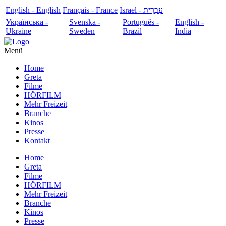
English - English
Français - France
עִבְרִית - Israel
Українська -
Svenska -
Português -
English -
Ukraine
Sweden
Brazil
India
Menü
Home
Greta
Filme
HÖRFILM
Mehr Freizeit
Branche
Kinos
Presse
Kontakt
Home
Greta
Filme
HÖRFILM
Mehr Freizeit
Branche
Kinos
Presse