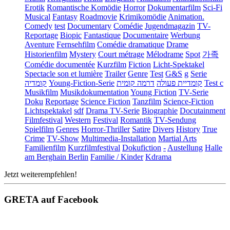
Erotik
Romantische Komödie
Horror
Dokumentarfilm
Sci-Fi
Musical
Fantasy
Roadmovie
Krimikomödie
Animation.
Comedy
test
Documentary
Comédie
Jugendmagazin
TV-
Reportage
Biopic
Fantastique
Documentaire
Werbung
Aventure
Fernsehfilm
Comédie dramatique
Drame
Historienfilm
Mystery
Court métrage
Mélodrame
Spot
가족
Comédie documentée
Kurzfilm
Fiction
Licht-Spektakel
Spectacle son et lumière
Trailer
Genre
Test
G&S
g
Serie
קומדיה
Young-Fiction-Serie
דרמה קומית
קומדיית פעולה
Test c
Musikfilm
Musikdokumentation
Young Fiction
TV-Serie
Doku
Reportage
Science Fiction
Tanzfilm
Science-Fiction
Lichtspektakel
sdf
Drama TV-Serie
Biographie
Docutainment
Filmfestival
Western
Festival
Romantik
TV-Sendung
Spielfilm
Genres
Horror-Thriller
Satire
Divers
History
True
Crime
TV-Show
Multimedia-Installation
Martial Arts
Familienfilm
Kurzfilmfestival
Dokufiction
-
Austellung
Halle
am Berghain Berlin
Familie / Kinder
Kdrama
Jetzt weiterempfehlen!
GRETA auf Facebook