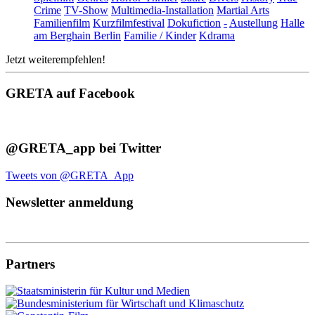
Crime
TV-Show
Multimedia-Installation
Martial Arts
Familienfilm
Kurzfilmfestival
Dokufiction
-
Austellung
Halle
am Berghain Berlin
Familie / Kinder
Kdrama
Jetzt weiterempfehlen!
GRETA auf Facebook
@GRETA_app bei Twitter
Tweets von @GRETA_App
Newsletter anmeldung
Partners