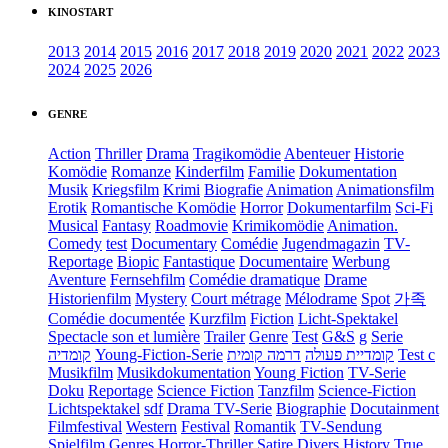
KINOSTART
2013
2014
2015
2016
2017
2018
2019
2020
2021
2022
2023
2024
2025
2026
GENRE
Action
Thriller
Drama
Tragikomödie
Abenteuer
Historie
Komödie
Romanze
Kinderfilm
Familie
Dokumentation
Musik
Kriegsfilm
Krimi
Biografie
Animation
Animationsfilm
Erotik
Romantische Komödie
Horror
Dokumentarfilm
Sci-Fi
Musical
Fantasy
Roadmovie
Krimikomödie
Animation.
Comedy
test
Documentary
Comédie
Jugendmagazin
TV-
Reportage
Biopic
Fantastique
Documentaire
Werbung
Aventure
Fernsehfilm
Comédie dramatique
Drame
Historienfilm
Mystery
Court métrage
Mélodrame
Spot
가족
Comédie documentée
Kurzfilm
Fiction
Licht-Spektakel
Spectacle son et lumière
Trailer
Genre
Test
G&S
g
Serie
קומדיה
Young-Fiction-Serie
דרמה קומית
קומדיית פעולה
Test c
Musikfilm
Musikdokumentation
Young Fiction
TV-Serie
Doku
Reportage
Science Fiction
Tanzfilm
Science-Fiction
Lichtspektakel
sdf
Drama TV-Serie
Biographie
Docutainment
Filmfestival
Western
Festival
Romantik
TV-Sendung
Spielfilm
Genres
Horror-Thriller
Satire
Divers
History
True