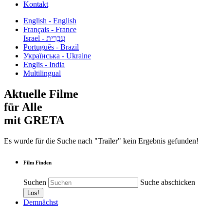
Kontakt
English - English
Français - France
עִבְרִית - Israel
Português - Brazil
Українська - Ukraine
Englis - India
Multilingual
Aktuelle Filme
für Alle
mit GRETA
Es wurde für die Suche nach "Trailer" kein Ergebnis gefunden!
Film Finden
Suchen
Suche abschicken
Demnächst