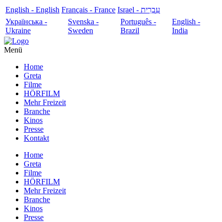
English - English
Français - France
עִבְרִית - Israel
Українська -
Svenska -
Português -
English -
Ukraine
Sweden
Brazil
India
Menü
Home
Greta
Filme
HÖRFILM
Mehr Freizeit
Branche
Kinos
Presse
Kontakt
Home
Greta
Filme
HÖRFILM
Mehr Freizeit
Branche
Kinos
Presse