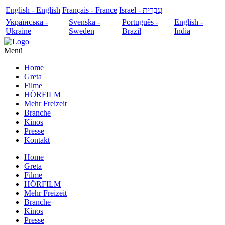
English - English
Français - France
עִבְרִית - Israel
Українська -
Svenska -
Português -
English -
Ukraine
Sweden
Brazil
India
Menü
Home
Greta
Filme
HÖRFILM
Mehr Freizeit
Branche
Kinos
Presse
Kontakt
Home
Greta
Filme
HÖRFILM
Mehr Freizeit
Branche
Kinos
Presse