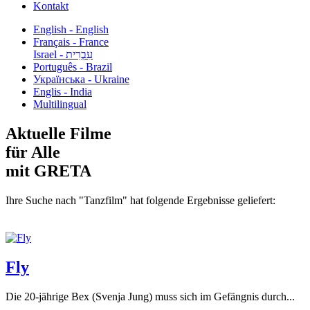
Kontakt
English - English
Français - France
עִבְרִית - Israel
Português - Brazil
Українська - Ukraine
Englis - India
Multilingual
Aktuelle Filme
für Alle
mit GRETA
Ihre Suche nach "Tanzfilm" hat folgende Ergebnisse geliefert:
Fly
Die 20-jährige Bex (Svenja Jung) muss sich im Gefängnis durch...