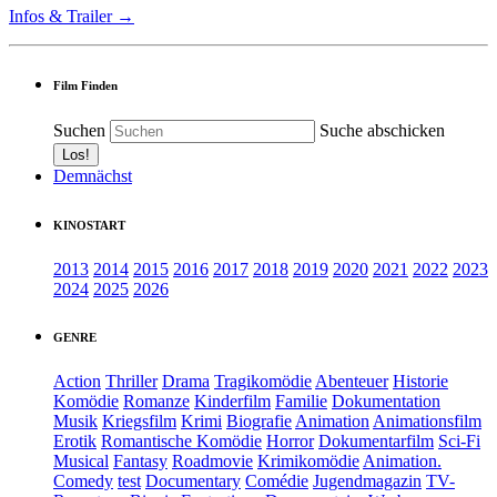
Infos & Trailer →
Film Finden
Suchen
Suche abschicken
Demnächst
KINOSTART
2013
2014
2015
2016
2017
2018
2019
2020
2021
2022
2023
2024
2025
2026
GENRE
Action
Thriller
Drama
Tragikomödie
Abenteuer
Historie
Komödie
Romanze
Kinderfilm
Familie
Dokumentation
Musik
Kriegsfilm
Krimi
Biografie
Animation
Animationsfilm
Erotik
Romantische Komödie
Horror
Dokumentarfilm
Sci-Fi
Musical
Fantasy
Roadmovie
Krimikomödie
Animation.
Comedy
test
Documentary
Comédie
Jugendmagazin
TV-