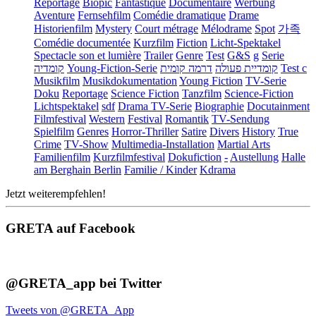
Reportage
Biopic
Fantastique
Documentaire
Werbung
Aventure
Fernsehfilm
Comédie dramatique
Drame
Historienfilm
Mystery
Court métrage
Mélodrame
Spot
가족
Comédie documentée
Kurzfilm
Fiction
Licht-Spektakel
Spectacle son et lumière
Trailer
Genre
Test
G&S
g
Serie
קומדיה
Young-Fiction-Serie
דרמה קומית
קומדיית פעולה
Test c
Musikfilm
Musikdokumentation
Young Fiction
TV-Serie
Doku
Reportage
Science Fiction
Tanzfilm
Science-Fiction
Lichtspektakel
sdf
Drama TV-Serie
Biographie
Docutainment
Filmfestival
Western
Festival
Romantik
TV-Sendung
Spielfilm
Genres
Horror-Thriller
Satire
Divers
History
True
Crime
TV-Show
Multimedia-Installation
Martial Arts
Familienfilm
Kurzfilmfestival
Dokufiction
-
Austellung
Halle
am Berghain Berlin
Familie / Kinder
Kdrama
Jetzt weiterempfehlen!
GRETA auf Facebook
@GRETA_app bei Twitter
Tweets von @GRETA_App