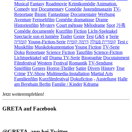
Musical
Fantasy
Roadmovie
Krimikomödie
Animation.
Comedy
test
Documentary
Comédie
Jugendmagazin
TV-
Reportage
Biopic
Fantastique
Documentaire
Werbung
Aventure
Fernsehfilm
Comédie dramatique
Drame
Historienfilm
Mystery
Court métrage
Mélodrame
Spot
가족
Comédie documentée
Kurzfilm
Fiction
Licht-Spektakel
Spectacle son et lumière
Trailer
Genre
Test
G&S
g
Serie
קומדיה
Young-Fiction-Serie
דרמה קומית
קומדיית פעולה
Test c
Musikfilm
Musikdokumentation
Young Fiction
TV-Serie
Doku
Reportage
Science Fiction
Tanzfilm
Science-Fiction
Lichtspektakel
sdf
Drama TV-Serie
Biographie
Docutainment
Filmfestival
Western
Festival
Romantik
TV-Sendung
Spielfilm
Genres
Horror-Thriller
Satire
Divers
History
True
Crime
TV-Show
Multimedia-Installation
Martial Arts
Familienfilm
Kurzfilmfestival
Dokufiction
-
Austellung
Halle
am Berghain Berlin
Familie / Kinder
Kdrama
Jetzt weiterempfehlen!
GRETA auf Facebook
@GRETA_app bei Twitter