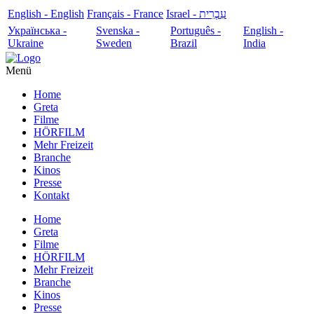
English - English
Français - France
עִבְרִית - Israel
Українська -
Svenska -
Português -
English -
Ukraine
Sweden
Brazil
India
Menü
Home
Greta
Filme
HÖRFILM
Mehr Freizeit
Branche
Kinos
Presse
Kontakt
Home
Greta
Filme
HÖRFILM
Mehr Freizeit
Branche
Kinos
Presse