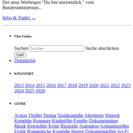
Der neue Werbespot "Du bist unersetzlich." vom
Bundesministerium...
Infos & Trailer →
Film Finden
Suchen
Suche abschicken
Demnächst
KINOSTART
2013
2014
2015
2016
2017
2018
2019
2020
2021
2022
2023
2024
2025
2026
GENRE
Action
Thriller
Drama
Tragikomödie
Abenteuer
Historie
Komödie
Romanze
Kinderfilm
Familie
Dokumentation
Musik
Kriegsfilm
Krimi
Biografie
Animation
Animationsfilm
Erotik
Romantische Komödie
Horror
Dokumentarfilm
Sci-Fi