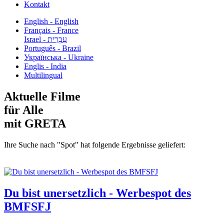
Kontakt
English - English
Français - France
עִבְרִית - Israel
Português - Brazil
Українська - Ukraine
Englis - India
Multilingual
Aktuelle Filme
für Alle
mit GRETA
Ihre Suche nach "Spot" hat folgende Ergebnisse geliefert:
Du bist unersetzlich - Werbespot des
BMFSFJ