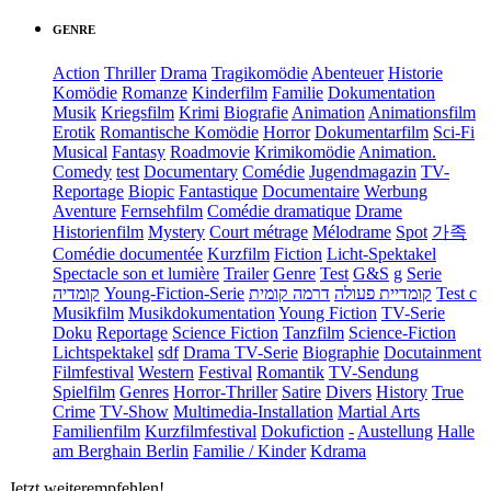
GENRE
Action
Thriller
Drama
Tragikomödie
Abenteuer
Historie
Komödie
Romanze
Kinderfilm
Familie
Dokumentation
Musik
Kriegsfilm
Krimi
Biografie
Animation
Animationsfilm
Erotik
Romantische Komödie
Horror
Dokumentarfilm
Sci-Fi
Musical
Fantasy
Roadmovie
Krimikomödie
Animation.
Comedy
test
Documentary
Comédie
Jugendmagazin
TV-
Reportage
Biopic
Fantastique
Documentaire
Werbung
Aventure
Fernsehfilm
Comédie dramatique
Drame
Historienfilm
Mystery
Court métrage
Mélodrame
Spot
가족
Comédie documentée
Kurzfilm
Fiction
Licht-Spektakel
Spectacle son et lumière
Trailer
Genre
Test
G&S
g
Serie
קומדיה
Young-Fiction-Serie
דרמה קומית
קומדיית פעולה
Test c
Musikfilm
Musikdokumentation
Young Fiction
TV-Serie
Doku
Reportage
Science Fiction
Tanzfilm
Science-Fiction
Lichtspektakel
sdf
Drama TV-Serie
Biographie
Docutainment
Filmfestival
Western
Festival
Romantik
TV-Sendung
Spielfilm
Genres
Horror-Thriller
Satire
Divers
History
True
Crime
TV-Show
Multimedia-Installation
Martial Arts
Familienfilm
Kurzfilmfestival
Dokufiction
-
Austellung
Halle
am Berghain Berlin
Familie / Kinder
Kdrama
Jetzt weiterempfehlen!