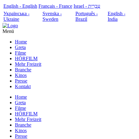
English - English
Français - France
עִבְרִית - Israel
Українська -
Svenska -
Português -
English -
Ukraine
Sweden
Brazil
India
Menü
Home
Greta
Filme
HÖRFILM
Mehr Freizeit
Branche
Kinos
Presse
Kontakt
Home
Greta
Filme
HÖRFILM
Mehr Freizeit
Branche
Kinos
Presse