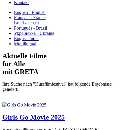
Kontakt
English - English
Français - France
עִבְרִית - Israel
Português - Brazil
Українська - Ukraine
Englis - India
Multilingual
Aktuelle Filme
für Alle
mit GRETA
Ihre Suche nach "Kurzfilmfestival" hat folgende Ergebnisse
geliefert:
Girls Go Movie 2025
Herzlich willkommen zum 21. GIRLS GO MOVIE