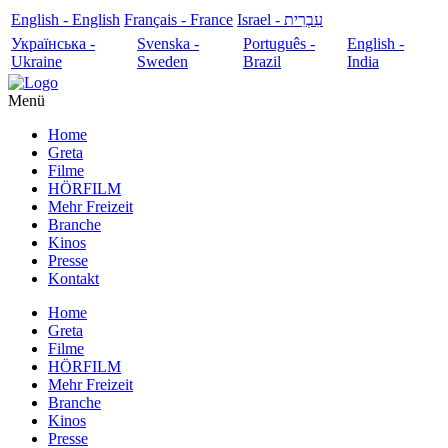
English - English
Français - France
עִבְרִית - Israel
Українська -
Svenska -
Português -
English -
Ukraine
Sweden
Brazil
India
Menü
Home
Greta
Filme
HÖRFILM
Mehr Freizeit
Branche
Kinos
Presse
Kontakt
Home
Greta
Filme
HÖRFILM
Mehr Freizeit
Branche
Kinos
Presse