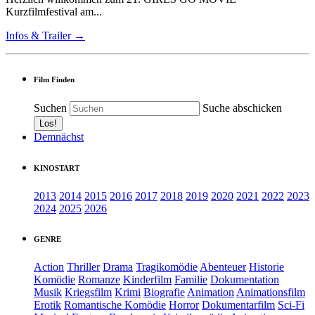
Kurzfilmfestival am...
Infos & Trailer →
Film Finden
Suchen
Suche abschicken
Demnächst
KINOSTART
2013
2014
2015
2016
2017
2018
2019
2020
2021
2022
2023
2024
2025
2026
GENRE
Action
Thriller
Drama
Tragikomödie
Abenteuer
Historie
Komödie
Romanze
Kinderfilm
Familie
Dokumentation
Musik
Kriegsfilm
Krimi
Biografie
Animation
Animationsfilm
Erotik
Romantische Komödie
Horror
Dokumentarfilm
Sci-Fi