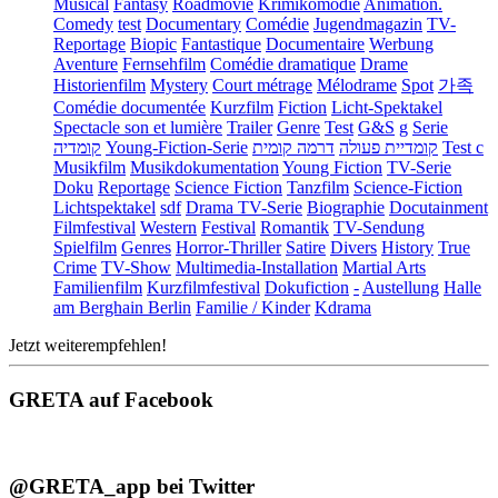
Musical
Fantasy
Roadmovie
Krimikomödie
Animation.
Comedy
test
Documentary
Comédie
Jugendmagazin
TV-
Reportage
Biopic
Fantastique
Documentaire
Werbung
Aventure
Fernsehfilm
Comédie dramatique
Drame
Historienfilm
Mystery
Court métrage
Mélodrame
Spot
가족
Comédie documentée
Kurzfilm
Fiction
Licht-Spektakel
Spectacle son et lumière
Trailer
Genre
Test
G&S
g
Serie
קומדיה
Young-Fiction-Serie
דרמה קומית
קומדיית פעולה
Test c
Musikfilm
Musikdokumentation
Young Fiction
TV-Serie
Doku
Reportage
Science Fiction
Tanzfilm
Science-Fiction
Lichtspektakel
sdf
Drama TV-Serie
Biographie
Docutainment
Filmfestival
Western
Festival
Romantik
TV-Sendung
Spielfilm
Genres
Horror-Thriller
Satire
Divers
History
True
Crime
TV-Show
Multimedia-Installation
Martial Arts
Familienfilm
Kurzfilmfestival
Dokufiction
-
Austellung
Halle
am Berghain Berlin
Familie / Kinder
Kdrama
Jetzt weiterempfehlen!
GRETA auf Facebook
@GRETA_app bei Twitter