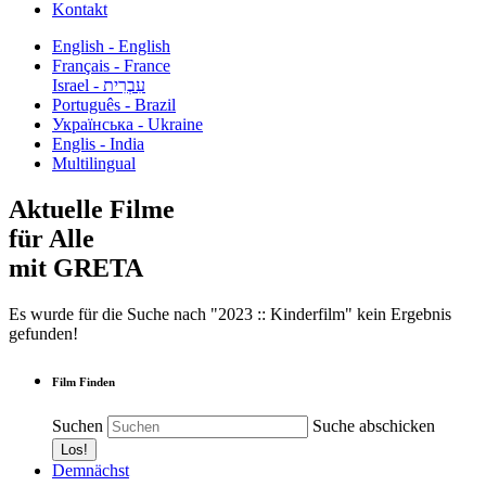
Kontakt
English - English
Français - France
עִבְרִית - Israel
Português - Brazil
Українська - Ukraine
Englis - India
Multilingual
Aktuelle Filme
für Alle
mit GRETA
Es wurde für die Suche nach "2023 :: Kinderfilm" kein Ergebnis
gefunden!
Film Finden
Suchen
Suche abschicken
Demnächst