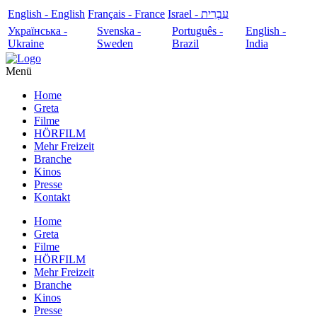
English - English
Français - France
עִבְרִית - Israel
Українська -
Svenska -
Português -
English -
Ukraine
Sweden
Brazil
India
Menü
Home
Greta
Filme
HÖRFILM
Mehr Freizeit
Branche
Kinos
Presse
Kontakt
Home
Greta
Filme
HÖRFILM
Mehr Freizeit
Branche
Kinos
Presse