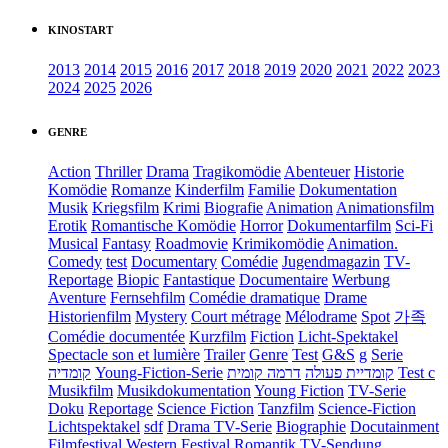
KINOSTART
2013
2014
2015
2016
2017
2018
2019
2020
2021
2022
2023
2024
2025
2026
GENRE
Action
Thriller
Drama
Tragikomödie
Abenteuer
Historie
Komödie
Romanze
Kinderfilm
Familie
Dokumentation
Musik
Kriegsfilm
Krimi
Biografie
Animation
Animationsfilm
Erotik
Romantische Komödie
Horror
Dokumentarfilm
Sci-Fi
Musical
Fantasy
Roadmovie
Krimikomödie
Animation.
Comedy
test
Documentary
Comédie
Jugendmagazin
TV-
Reportage
Biopic
Fantastique
Documentaire
Werbung
Aventure
Fernsehfilm
Comédie dramatique
Drame
Historienfilm
Mystery
Court métrage
Mélodrame
Spot
가족
Comédie documentée
Kurzfilm
Fiction
Licht-Spektakel
Spectacle son et lumière
Trailer
Genre
Test
G&S
g
Serie
קומדיה
Young-Fiction-Serie
דרמה קומית
קומדיית פעולה
Test c
Musikfilm
Musikdokumentation
Young Fiction
TV-Serie
Doku
Reportage
Science Fiction
Tanzfilm
Science-Fiction
Lichtspektakel
sdf
Drama TV-Serie
Biographie
Docutainment
Filmfestival
Western
Festival
Romantik
TV-Sendung