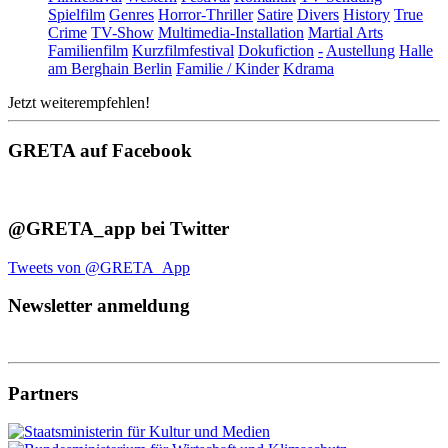
Spielfilm
Genres
Horror-Thriller
Satire
Divers
History
True
Crime
TV-Show
Multimedia-Installation
Martial Arts
Familienfilm
Kurzfilmfestival
Dokufiction
-
Austellung
Halle
am Berghain Berlin
Familie / Kinder
Kdrama
Jetzt weiterempfehlen!
GRETA auf Facebook
@GRETA_app bei Twitter
Tweets von @GRETA_App
Newsletter anmeldung
Partners