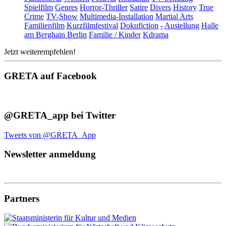
Spielfilm
Genres
Horror-Thriller
Satire
Divers
History
True
Crime
TV-Show
Multimedia-Installation
Martial Arts
Familienfilm
Kurzfilmfestival
Dokufiction
-
Austellung
Halle
am Berghain Berlin
Familie / Kinder
Kdrama
Jetzt weiterempfehlen!
GRETA auf Facebook
@GRETA_app bei Twitter
Tweets von @GRETA_App
Newsletter anmeldung
Partners