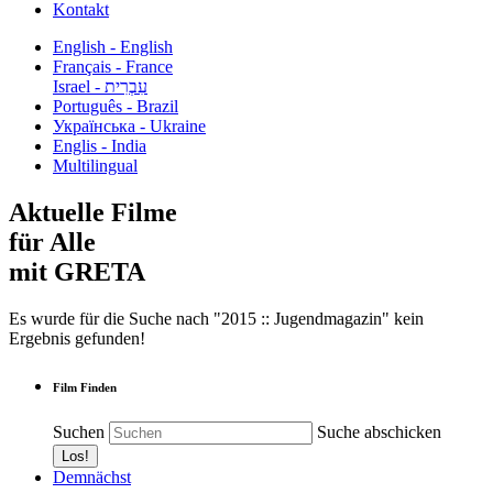
Kontakt
English - English
Français - France
עִבְרִית - Israel
Português - Brazil
Українська - Ukraine
Englis - India
Multilingual
Aktuelle Filme
für Alle
mit GRETA
Es wurde für die Suche nach "2015 :: Jugendmagazin" kein
Ergebnis gefunden!
Film Finden
Suchen
Suche abschicken
Demnächst