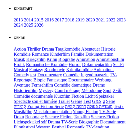
KINOSTART
2013
2014
2015
2016
2017
2018
2019
2020
2021
2022
2023
2024
2025
2026
GENRE
Action
Thriller
Drama
Tragikomödie
Abenteuer
Historie
Komödie
Romanze
Kinderfilm
Familie
Dokumentation
Musik
Kriegsfilm
Krimi
Biografie
Animation
Animationsfilm
Erotik
Romantische Komödie
Horror
Dokumentarfilm
Sci-Fi
Musical
Fantasy
Roadmovie
Krimikomödie
Animation.
Comedy
test
Documentary
Comédie
Jugendmagazin
TV-
Reportage
Biopic
Fantastique
Documentaire
Werbung
Aventure
Fernsehfilm
Comédie dramatique
Drame
Historienfilm
Mystery
Court métrage
Mélodrame
Spot
가족
Comédie documentée
Kurzfilm
Fiction
Licht-Spektakel
Spectacle son et lumière
Trailer
Genre
Test
G&S
g
Serie
קומדיה
Young-Fiction-Serie
דרמה קומית
קומדיית פעולה
Test c
Musikfilm
Musikdokumentation
Young Fiction
TV-Serie
Doku
Reportage
Science Fiction
Tanzfilm
Science-Fiction
Lichtspektakel
sdf
Drama TV-Serie
Biographie
Docutainment
Filmfestival
Western
Festival
Romantik
TV-Sendung