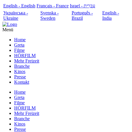
English - English
Français - France
עִבְרִית - Israel
Українська -
Svenska -
Português -
English -
Ukraine
Sweden
Brazil
India
Menü
Home
Greta
Filme
HÖRFILM
Mehr Freizeit
Branche
Kinos
Presse
Kontakt
Home
Greta
Filme
HÖRFILM
Mehr Freizeit
Branche
Kinos
Presse