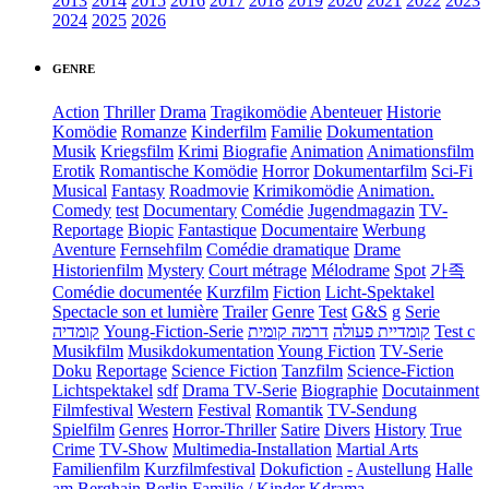
2013
2014
2015
2016
2017
2018
2019
2020
2021
2022
2023
2024
2025
2026
GENRE
Action
Thriller
Drama
Tragikomödie
Abenteuer
Historie
Komödie
Romanze
Kinderfilm
Familie
Dokumentation
Musik
Kriegsfilm
Krimi
Biografie
Animation
Animationsfilm
Erotik
Romantische Komödie
Horror
Dokumentarfilm
Sci-Fi
Musical
Fantasy
Roadmovie
Krimikomödie
Animation.
Comedy
test
Documentary
Comédie
Jugendmagazin
TV-
Reportage
Biopic
Fantastique
Documentaire
Werbung
Aventure
Fernsehfilm
Comédie dramatique
Drame
Historienfilm
Mystery
Court métrage
Mélodrame
Spot
가족
Comédie documentée
Kurzfilm
Fiction
Licht-Spektakel
Spectacle son et lumière
Trailer
Genre
Test
G&S
g
Serie
קומדיה
Young-Fiction-Serie
דרמה קומית
קומדיית פעולה
Test c
Musikfilm
Musikdokumentation
Young Fiction
TV-Serie
Doku
Reportage
Science Fiction
Tanzfilm
Science-Fiction
Lichtspektakel
sdf
Drama TV-Serie
Biographie
Docutainment
Filmfestival
Western
Festival
Romantik
TV-Sendung
Spielfilm
Genres
Horror-Thriller
Satire
Divers
History
True
Crime
TV-Show
Multimedia-Installation
Martial Arts
Familienfilm
Kurzfilmfestival
Dokufiction
-
Austellung
Halle
am Berghain Berlin
Familie / Kinder
Kdrama