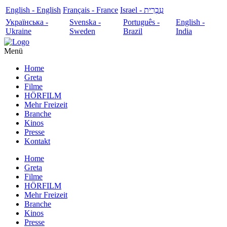
English - English
Français - France
עִבְרִית - Israel
Українська -
Svenska -
Português -
English -
Ukraine
Sweden
Brazil
India
Menü
Home
Greta
Filme
HÖRFILM
Mehr Freizeit
Branche
Kinos
Presse
Kontakt
Home
Greta
Filme
HÖRFILM
Mehr Freizeit
Branche
Kinos
Presse