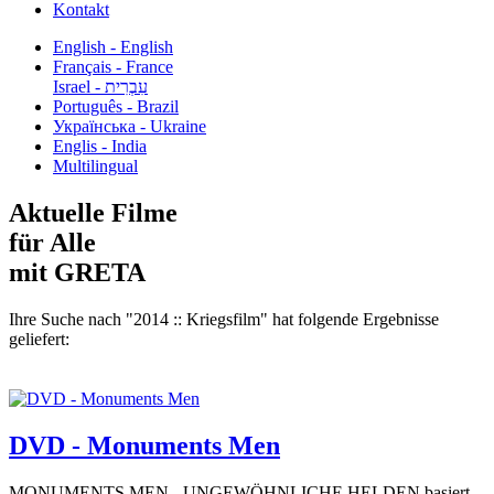
Kontakt
English - English
Français - France
עִבְרִית - Israel
Português - Brazil
Українська - Ukraine
Englis - India
Multilingual
Aktuelle Filme
für Alle
mit GRETA
Ihre Suche nach "2014 :: Kriegsfilm" hat folgende Ergebnisse
geliefert:
DVD - Monuments Men
MONUMENTS MEN - UNGEWÖHNLICHE HELDEN basiert