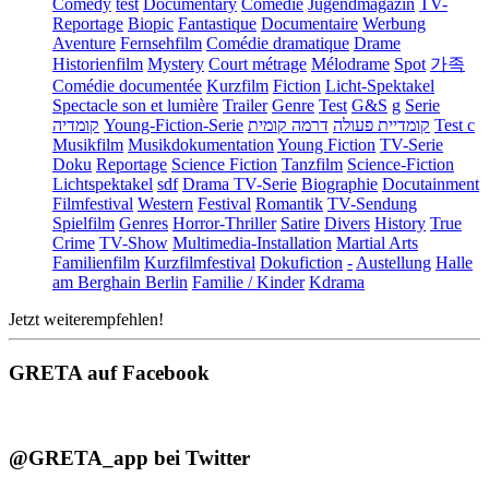
Comedy
test
Documentary
Comédie
Jugendmagazin
TV-
Reportage
Biopic
Fantastique
Documentaire
Werbung
Aventure
Fernsehfilm
Comédie dramatique
Drame
Historienfilm
Mystery
Court métrage
Mélodrame
Spot
가족
Comédie documentée
Kurzfilm
Fiction
Licht-Spektakel
Spectacle son et lumière
Trailer
Genre
Test
G&S
g
Serie
קומדיה
Young-Fiction-Serie
דרמה קומית
קומדיית פעולה
Test c
Musikfilm
Musikdokumentation
Young Fiction
TV-Serie
Doku
Reportage
Science Fiction
Tanzfilm
Science-Fiction
Lichtspektakel
sdf
Drama TV-Serie
Biographie
Docutainment
Filmfestival
Western
Festival
Romantik
TV-Sendung
Spielfilm
Genres
Horror-Thriller
Satire
Divers
History
True
Crime
TV-Show
Multimedia-Installation
Martial Arts
Familienfilm
Kurzfilmfestival
Dokufiction
-
Austellung
Halle
am Berghain Berlin
Familie / Kinder
Kdrama
Jetzt weiterempfehlen!
GRETA auf Facebook
@GRETA_app bei Twitter