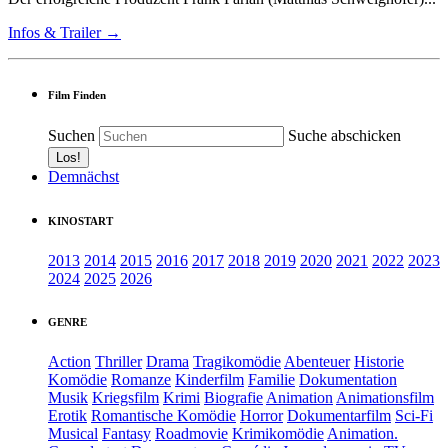
Infos & Trailer →
Film Finden
Suchen
Suche abschicken
Demnächst
KINOSTART
2013
2014
2015
2016
2017
2018
2019
2020
2021
2022
2023
2024
2025
2026
GENRE
Action
Thriller
Drama
Tragikomödie
Abenteuer
Historie
Komödie
Romanze
Kinderfilm
Familie
Dokumentation
Musik
Kriegsfilm
Krimi
Biografie
Animation
Animationsfilm
Erotik
Romantische Komödie
Horror
Dokumentarfilm
Sci-Fi
Musical
Fantasy
Roadmovie
Krimikomödie
Animation.