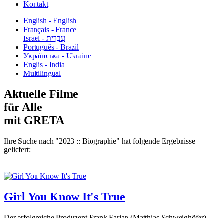
Kontakt
English - English
Français - France
עִבְרִית - Israel
Português - Brazil
Українська - Ukraine
Englis - India
Multilingual
Aktuelle Filme
für Alle
mit GRETA
Ihre Suche nach "2023 :: Biographie" hat folgende Ergebnisse
geliefert:
Girl You Know It's True
Der erfolgreiche Produzent Frank Farian (Matthias Schweighöfer)...