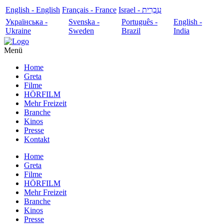
English - English
Français - France
עִבְרִית - Israel
Українська -
Svenska -
Português -
English -
Ukraine
Sweden
Brazil
India
Menü
Home
Greta
Filme
HÖRFILM
Mehr Freizeit
Branche
Kinos
Presse
Kontakt
Home
Greta
Filme
HÖRFILM
Mehr Freizeit
Branche
Kinos
Presse