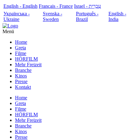
English - English
Français - France
עִבְרִית - Israel
Українська -
Svenska -
Português -
English -
Ukraine
Sweden
Brazil
India
Menü
Home
Greta
Filme
HÖRFILM
Mehr Freizeit
Branche
Kinos
Presse
Kontakt
Home
Greta
Filme
HÖRFILM
Mehr Freizeit
Branche
Kinos
Presse