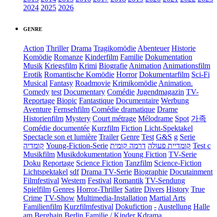
2024
2025
2026
GENRE
Action
Thriller
Drama
Tragikomödie
Abenteuer
Historie
Komödie
Romanze
Kinderfilm
Familie
Dokumentation
Musik
Kriegsfilm
Krimi
Biografie
Animation
Animationsfilm
Erotik
Romantische Komödie
Horror
Dokumentarfilm
Sci-Fi
Musical
Fantasy
Roadmovie
Krimikomödie
Animation.
Comedy
test
Documentary
Comédie
Jugendmagazin
TV-
Reportage
Biopic
Fantastique
Documentaire
Werbung
Aventure
Fernsehfilm
Comédie dramatique
Drame
Historienfilm
Mystery
Court métrage
Mélodrame
Spot
가족
Comédie documentée
Kurzfilm
Fiction
Licht-Spektakel
Spectacle son et lumière
Trailer
Genre
Test
G&S
g
Serie
קומדיה
Young-Fiction-Serie
דרמה קומית
קומדיית פעולה
Test c
Musikfilm
Musikdokumentation
Young Fiction
TV-Serie
Doku
Reportage
Science Fiction
Tanzfilm
Science-Fiction
Lichtspektakel
sdf
Drama TV-Serie
Biographie
Docutainment
Filmfestival
Western
Festival
Romantik
TV-Sendung
Spielfilm
Genres
Horror-Thriller
Satire
Divers
History
True
Crime
TV-Show
Multimedia-Installation
Martial Arts
Familienfilm
Kurzfilmfestival
Dokufiction
-
Austellung
Halle
am Berghain Berlin
Familie / Kinder
Kdrama