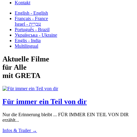
Kontakt
English - English
Français - France
עִבְרִית - Israel
Português - Brazil
Українська - Ukraine
Englis - India
Multilingual
Aktuelle Filme
für Alle
mit GRETA
Für immer ein Teil von dir
Nur die Erinnerung bleibt ... FÜR IMMER EIN TEIL VON DIR
erzählt...
Infos & Trailer →