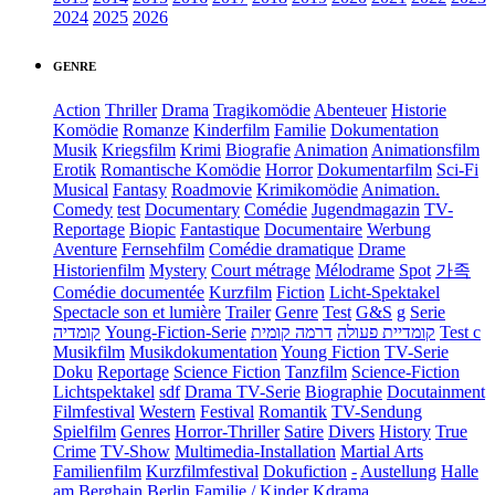
2024
2025
2026
GENRE
Action
Thriller
Drama
Tragikomödie
Abenteuer
Historie
Komödie
Romanze
Kinderfilm
Familie
Dokumentation
Musik
Kriegsfilm
Krimi
Biografie
Animation
Animationsfilm
Erotik
Romantische Komödie
Horror
Dokumentarfilm
Sci-Fi
Musical
Fantasy
Roadmovie
Krimikomödie
Animation.
Comedy
test
Documentary
Comédie
Jugendmagazin
TV-
Reportage
Biopic
Fantastique
Documentaire
Werbung
Aventure
Fernsehfilm
Comédie dramatique
Drame
Historienfilm
Mystery
Court métrage
Mélodrame
Spot
가족
Comédie documentée
Kurzfilm
Fiction
Licht-Spektakel
Spectacle son et lumière
Trailer
Genre
Test
G&S
g
Serie
קומדיה
Young-Fiction-Serie
דרמה קומית
קומדיית פעולה
Test c
Musikfilm
Musikdokumentation
Young Fiction
TV-Serie
Doku
Reportage
Science Fiction
Tanzfilm
Science-Fiction
Lichtspektakel
sdf
Drama TV-Serie
Biographie
Docutainment
Filmfestival
Western
Festival
Romantik
TV-Sendung
Spielfilm
Genres
Horror-Thriller
Satire
Divers
History
True
Crime
TV-Show
Multimedia-Installation
Martial Arts
Familienfilm
Kurzfilmfestival
Dokufiction
-
Austellung
Halle
am Berghain Berlin
Familie / Kinder
Kdrama