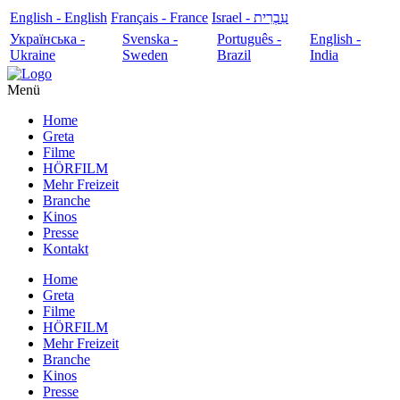
English - English
Français - France
עִבְרִית - Israel
Українська -
Svenska -
Português -
English -
Ukraine
Sweden
Brazil
India
Menü
Home
Greta
Filme
HÖRFILM
Mehr Freizeit
Branche
Kinos
Presse
Kontakt
Home
Greta
Filme
HÖRFILM
Mehr Freizeit
Branche
Kinos
Presse