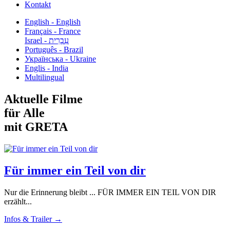
Kontakt
English - English
Français - France
עִבְרִית - Israel
Português - Brazil
Українська - Ukraine
Englis - India
Multilingual
Aktuelle Filme
für Alle
mit GRETA
Für immer ein Teil von dir
Nur die Erinnerung bleibt ... FÜR IMMER EIN TEIL VON DIR
erzählt...
Infos & Trailer →