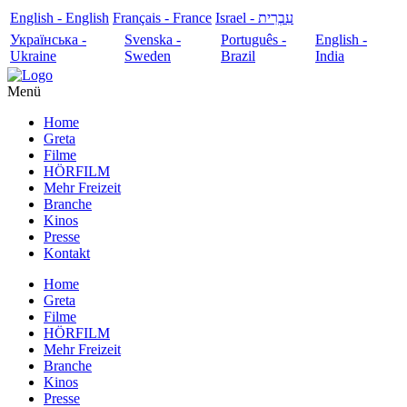
English - English
Français - France
עִבְרִית - Israel
Українська -
Svenska -
Português -
English -
Ukraine
Sweden
Brazil
India
Menü
Home
Greta
Filme
HÖRFILM
Mehr Freizeit
Branche
Kinos
Presse
Kontakt
Home
Greta
Filme
HÖRFILM
Mehr Freizeit
Branche
Kinos
Presse