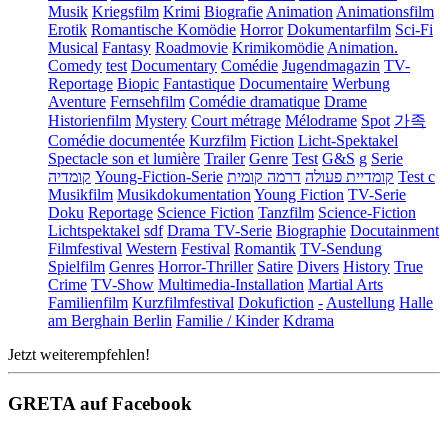
Musik
Kriegsfilm
Krimi
Biografie
Animation
Animationsfilm
Erotik
Romantische Komödie
Horror
Dokumentarfilm
Sci-Fi
Musical
Fantasy
Roadmovie
Krimikomödie
Animation.
Comedy
test
Documentary
Comédie
Jugendmagazin
TV-
Reportage
Biopic
Fantastique
Documentaire
Werbung
Aventure
Fernsehfilm
Comédie dramatique
Drame
Historienfilm
Mystery
Court métrage
Mélodrame
Spot
가족
Comédie documentée
Kurzfilm
Fiction
Licht-Spektakel
Spectacle son et lumière
Trailer
Genre
Test
G&S
g
Serie
קומדיה
Young-Fiction-Serie
דרמה קומית
קומדיית פעולה
Test c
Musikfilm
Musikdokumentation
Young Fiction
TV-Serie
Doku
Reportage
Science Fiction
Tanzfilm
Science-Fiction
Lichtspektakel
sdf
Drama TV-Serie
Biographie
Docutainment
Filmfestival
Western
Festival
Romantik
TV-Sendung
Spielfilm
Genres
Horror-Thriller
Satire
Divers
History
True
Crime
TV-Show
Multimedia-Installation
Martial Arts
Familienfilm
Kurzfilmfestival
Dokufiction
-
Austellung
Halle
am Berghain Berlin
Familie / Kinder
Kdrama
Jetzt weiterempfehlen!
GRETA auf Facebook