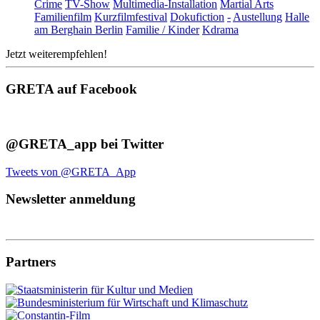
Crime
TV-Show
Multimedia-Installation
Martial Arts
Familienfilm
Kurzfilmfestival
Dokufiction
-
Austellung
Halle
am Berghain Berlin
Familie / Kinder
Kdrama
Jetzt weiterempfehlen!
GRETA auf Facebook
@GRETA_app bei Twitter
Tweets von @GRETA_App
Newsletter anmeldung
Partners