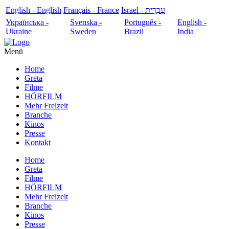
English - English
Français - France
עִבְרִית - Israel
Українська -
Svenska -
Português -
English -
Ukraine
Sweden
Brazil
India
Menü
Home
Greta
Filme
HÖRFILM
Mehr Freizeit
Branche
Kinos
Presse
Kontakt
Home
Greta
Filme
HÖRFILM
Mehr Freizeit
Branche
Kinos
Presse