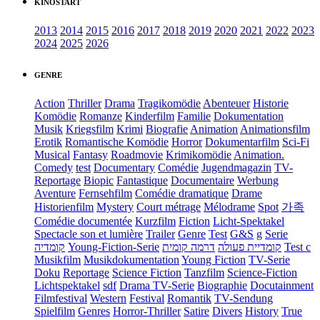
KINOSTART
2013
2014
2015
2016
2017
2018
2019
2020
2021
2022
2023
2024
2025
2026
GENRE
Action
Thriller
Drama
Tragikomödie
Abenteuer
Historie
Komödie
Romanze
Kinderfilm
Familie
Dokumentation
Musik
Kriegsfilm
Krimi
Biografie
Animation
Animationsfilm
Erotik
Romantische Komödie
Horror
Dokumentarfilm
Sci-Fi
Musical
Fantasy
Roadmovie
Krimikomödie
Animation.
Comedy
test
Documentary
Comédie
Jugendmagazin
TV-
Reportage
Biopic
Fantastique
Documentaire
Werbung
Aventure
Fernsehfilm
Comédie dramatique
Drame
Historienfilm
Mystery
Court métrage
Mélodrame
Spot
가족
Comédie documentée
Kurzfilm
Fiction
Licht-Spektakel
Spectacle son et lumière
Trailer
Genre
Test
G&S
g
Serie
קומדיה
Young-Fiction-Serie
דרמה קומית
קומדיית פעולה
Test c
Musikfilm
Musikdokumentation
Young Fiction
TV-Serie
Doku
Reportage
Science Fiction
Tanzfilm
Science-Fiction
Lichtspektakel
sdf
Drama TV-Serie
Biographie
Docutainment
Filmfestival
Western
Festival
Romantik
TV-Sendung
Spielfilm
Genres
Horror-Thriller
Satire
Divers
History
True