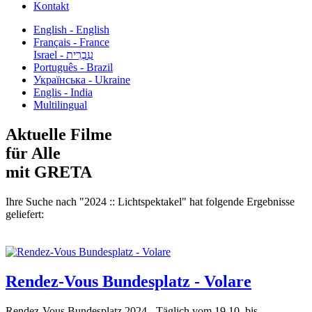
Kontakt
English - English
Français - France
עִבְרִית - Israel
Português - Brazil
Українська - Ukraine
Englis - India
Multilingual
Aktuelle Filme
für Alle
mit GRETA
Ihre Suche nach "2024 :: Lichtspektakel" hat folgende Ergebnisse
geliefert:
Rendez-Vous Bundesplatz - Volare
Rendez-Vous Bundesplatz 2024 - Täglich vom 19.10. bis