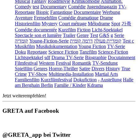
Musical
Fantasy
Roadmovie
Krimikomödie
Animation.
Comedy
test
Documentary
Comédie
Jugendmagazin
TV-
Reportage
Biopic
Fantastique
Documentaire
Werbung
Aventure
Fernsehfilm
Comédie dramatique
Drame
Historienfilm
Mystery
Court métrage
Mélodrame
Spot
가족
Comédie documentée
Kurzfilm
Fiction
Licht-Spektakel
Spectacle son et lumière
Trailer
Genre
Test
G&S
g
Serie
קומדיה
Young-Fiction-Serie
דרמה קומית
קומדיית פעולה
Test c
Musikfilm
Musikdokumentation
Young Fiction
TV-Serie
Doku
Reportage
Science Fiction
Tanzfilm
Science-Fiction
Lichtspektakel
sdf
Drama TV-Serie
Biographie
Docutainment
Filmfestival
Western
Festival
Romantik
TV-Sendung
Spielfilm
Genres
Horror-Thriller
Satire
Divers
History
True
Crime
TV-Show
Multimedia-Installation
Martial Arts
Familienfilm
Kurzfilmfestival
Dokufiction
-
Austellung
Halle
am Berghain Berlin
Familie / Kinder
Kdrama
Jetzt weiterempfehlen!
GRETA auf Facebook
@GRETA_app bei Twitter