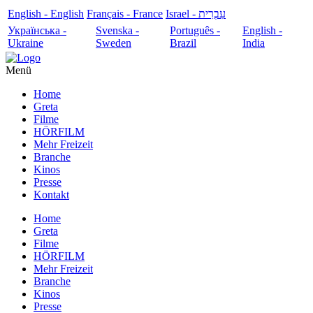
English - English
Français - France
עִבְרִית - Israel
Українська -
Svenska -
Português -
English -
Ukraine
Sweden
Brazil
India
Menü
Home
Greta
Filme
HÖRFILM
Mehr Freizeit
Branche
Kinos
Presse
Kontakt
Home
Greta
Filme
HÖRFILM
Mehr Freizeit
Branche
Kinos
Presse