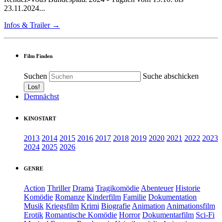
23.11.2024...
Infos & Trailer →
Film Finden
Suchen
Suche abschicken
Demnächst
KINOSTART
2013
2014
2015
2016
2017
2018
2019
2020
2021
2022
2023
2024
2025
2026
GENRE
Action
Thriller
Drama
Tragikomödie
Abenteuer
Historie
Komödie
Romanze
Kinderfilm
Familie
Dokumentation
Musik
Kriegsfilm
Krimi
Biografie
Animation
Animationsfilm
Erotik
Romantische Komödie
Horror
Dokumentarfilm
Sci-Fi