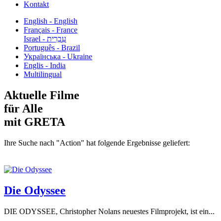
Kontakt
English - English
Français - France
עִבְרִית - Israel
Português - Brazil
Українська - Ukraine
Englis - India
Multilingual
Aktuelle Filme
für Alle
mit GRETA
Ihre Suche nach "Action" hat folgende Ergebnisse geliefert:
Die Odyssee
DIE ODYSSEE, Christopher Nolans neuestes Filmprojekt, ist ein...