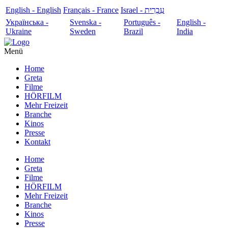
English - English
Français - France
עִבְרִית - Israel
Українська -
Svenska -
Português -
English -
Ukraine
Sweden
Brazil
India
Menü
Home
Greta
Filme
HÖRFILM
Mehr Freizeit
Branche
Kinos
Presse
Kontakt
Home
Greta
Filme
HÖRFILM
Mehr Freizeit
Branche
Kinos
Presse