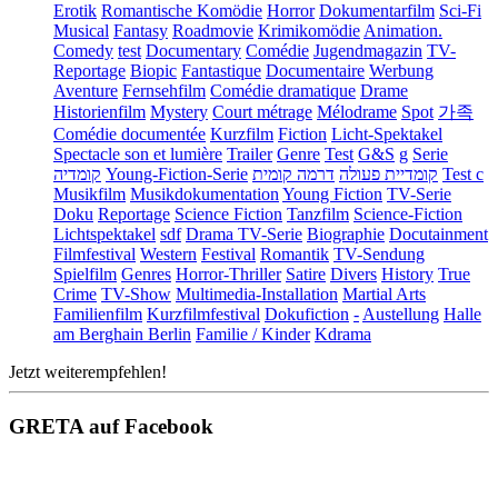
Erotik
Romantische Komödie
Horror
Dokumentarfilm
Sci-Fi
Musical
Fantasy
Roadmovie
Krimikomödie
Animation.
Comedy
test
Documentary
Comédie
Jugendmagazin
TV-
Reportage
Biopic
Fantastique
Documentaire
Werbung
Aventure
Fernsehfilm
Comédie dramatique
Drame
Historienfilm
Mystery
Court métrage
Mélodrame
Spot
가족
Comédie documentée
Kurzfilm
Fiction
Licht-Spektakel
Spectacle son et lumière
Trailer
Genre
Test
G&S
g
Serie
קומדיה
Young-Fiction-Serie
דרמה קומית
קומדיית פעולה
Test c
Musikfilm
Musikdokumentation
Young Fiction
TV-Serie
Doku
Reportage
Science Fiction
Tanzfilm
Science-Fiction
Lichtspektakel
sdf
Drama TV-Serie
Biographie
Docutainment
Filmfestival
Western
Festival
Romantik
TV-Sendung
Spielfilm
Genres
Horror-Thriller
Satire
Divers
History
True
Crime
TV-Show
Multimedia-Installation
Martial Arts
Familienfilm
Kurzfilmfestival
Dokufiction
-
Austellung
Halle
am Berghain Berlin
Familie / Kinder
Kdrama
Jetzt weiterempfehlen!
GRETA auf Facebook