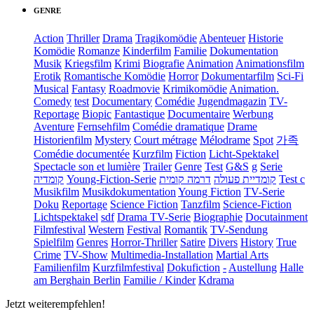
GENRE
Action
Thriller
Drama
Tragikomödie
Abenteuer
Historie
Komödie
Romanze
Kinderfilm
Familie
Dokumentation
Musik
Kriegsfilm
Krimi
Biografie
Animation
Animationsfilm
Erotik
Romantische Komödie
Horror
Dokumentarfilm
Sci-Fi
Musical
Fantasy
Roadmovie
Krimikomödie
Animation.
Comedy
test
Documentary
Comédie
Jugendmagazin
TV-
Reportage
Biopic
Fantastique
Documentaire
Werbung
Aventure
Fernsehfilm
Comédie dramatique
Drame
Historienfilm
Mystery
Court métrage
Mélodrame
Spot
가족
Comédie documentée
Kurzfilm
Fiction
Licht-Spektakel
Spectacle son et lumière
Trailer
Genre
Test
G&S
g
Serie
קומדיה
Young-Fiction-Serie
דרמה קומית
קומדיית פעולה
Test c
Musikfilm
Musikdokumentation
Young Fiction
TV-Serie
Doku
Reportage
Science Fiction
Tanzfilm
Science-Fiction
Lichtspektakel
sdf
Drama TV-Serie
Biographie
Docutainment
Filmfestival
Western
Festival
Romantik
TV-Sendung
Spielfilm
Genres
Horror-Thriller
Satire
Divers
History
True
Crime
TV-Show
Multimedia-Installation
Martial Arts
Familienfilm
Kurzfilmfestival
Dokufiction
-
Austellung
Halle
am Berghain Berlin
Familie / Kinder
Kdrama
Jetzt weiterempfehlen!