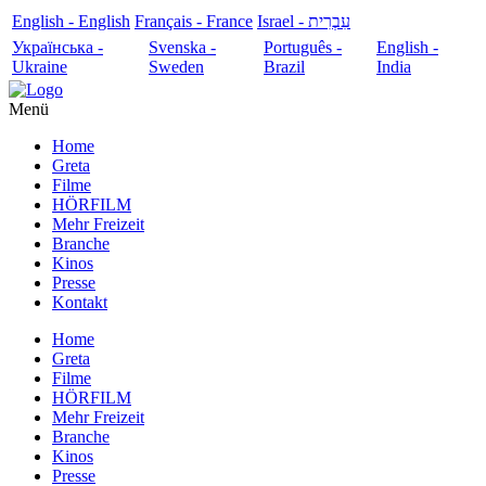
English - English
Français - France
עִבְרִית - Israel
Українська -
Svenska -
Português -
English -
Ukraine
Sweden
Brazil
India
Menü
Home
Greta
Filme
HÖRFILM
Mehr Freizeit
Branche
Kinos
Presse
Kontakt
Home
Greta
Filme
HÖRFILM
Mehr Freizeit
Branche
Kinos
Presse