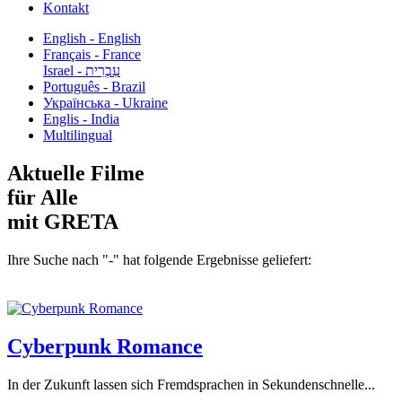
Kontakt
English - English
Français - France
עִבְרִית - Israel
Português - Brazil
Українська - Ukraine
Englis - India
Multilingual
Aktuelle Filme
für Alle
mit GRETA
Ihre Suche nach "-" hat folgende Ergebnisse geliefert:
Cyberpunk Romance
In der Zukunft lassen sich Fremdsprachen in Sekundenschnelle...