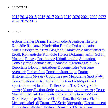
KINOSTART
2013
2014
2015
2016
2017
2018
2019
2020
2021
2022
2023
2024
2025
2026
GENRE
Action
Thriller
Drama
Tragikomödie
Abenteuer
Historie
Komödie
Romanze
Kinderfilm
Familie
Dokumentation
Musik
Kriegsfilm
Krimi
Biografie
Animation
Animationsfilm
Erotik
Romantische Komödie
Horror
Dokumentarfilm
Sci-Fi
Musical
Fantasy
Roadmovie
Krimikomödie
Animation.
Comedy
test
Documentary
Comédie
Jugendmagazin
TV-
Reportage
Biopic
Fantastique
Documentaire
Werbung
Aventure
Fernsehfilm
Comédie dramatique
Drame
Historienfilm
Mystery
Court métrage
Mélodrame
Spot
가족
Comédie documentée
Kurzfilm
Fiction
Licht-Spektakel
Spectacle son et lumière
Trailer
Genre
Test
G&S
g
Serie
קומדיה
Young-Fiction-Serie
דרמה קומית
קומדיית פעולה
Test c
Musikfilm
Musikdokumentation
Young Fiction
TV-Serie
Doku
Reportage
Science Fiction
Tanzfilm
Science-Fiction
Lichtspektakel
sdf
Drama TV-Serie
Biographie
Docutainment
Filmfestival
Western
Festival
Romantik
TV-Sendung