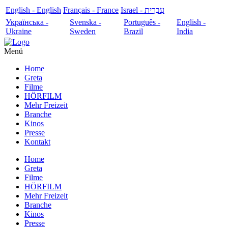
English - English
Français - France
עִבְרִית - Israel
Українська -
Svenska -
Português -
English -
Ukraine
Sweden
Brazil
India
Menü
Home
Greta
Filme
HÖRFILM
Mehr Freizeit
Branche
Kinos
Presse
Kontakt
Home
Greta
Filme
HÖRFILM
Mehr Freizeit
Branche
Kinos
Presse