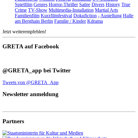
Spielfilm
Genres
Horror-Thriller
Satire
Divers
History
True
Crime
TV-Show
Multimedia-Installation
Martial Arts
Familienfilm
Kurzfilmfestival
Dokufiction
-
Austellung
Halle
am Berghain Berlin
Familie / Kinder
Kdrama
Jetzt weiterempfehlen!
GRETA auf Facebook
@GRETA_app bei Twitter
Tweets von @GRETA_App
Newsletter anmeldung
Partners