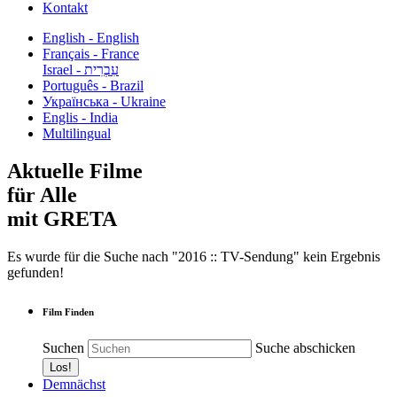
Kontakt
English - English
Français - France
עִבְרִית - Israel
Português - Brazil
Українська - Ukraine
Englis - India
Multilingual
Aktuelle Filme
für Alle
mit GRETA
Es wurde für die Suche nach "2016 :: TV-Sendung" kein Ergebnis
gefunden!
Film Finden
Suchen
Suche abschicken
Demnächst