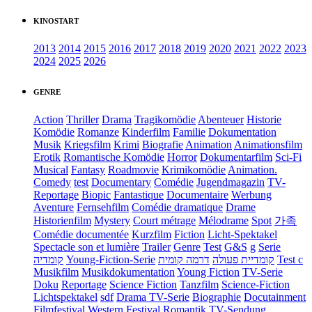
KINOSTART
2013
2014
2015
2016
2017
2018
2019
2020
2021
2022
2023
2024
2025
2026
GENRE
Action
Thriller
Drama
Tragikomödie
Abenteuer
Historie
Komödie
Romanze
Kinderfilm
Familie
Dokumentation
Musik
Kriegsfilm
Krimi
Biografie
Animation
Animationsfilm
Erotik
Romantische Komödie
Horror
Dokumentarfilm
Sci-Fi
Musical
Fantasy
Roadmovie
Krimikomödie
Animation.
Comedy
test
Documentary
Comédie
Jugendmagazin
TV-
Reportage
Biopic
Fantastique
Documentaire
Werbung
Aventure
Fernsehfilm
Comédie dramatique
Drame
Historienfilm
Mystery
Court métrage
Mélodrame
Spot
가족
Comédie documentée
Kurzfilm
Fiction
Licht-Spektakel
Spectacle son et lumière
Trailer
Genre
Test
G&S
g
Serie
קומדיה
Young-Fiction-Serie
דרמה קומית
קומדיית פעולה
Test c
Musikfilm
Musikdokumentation
Young Fiction
TV-Serie
Doku
Reportage
Science Fiction
Tanzfilm
Science-Fiction
Lichtspektakel
sdf
Drama TV-Serie
Biographie
Docutainment
Filmfestival
Western
Festival
Romantik
TV-Sendung