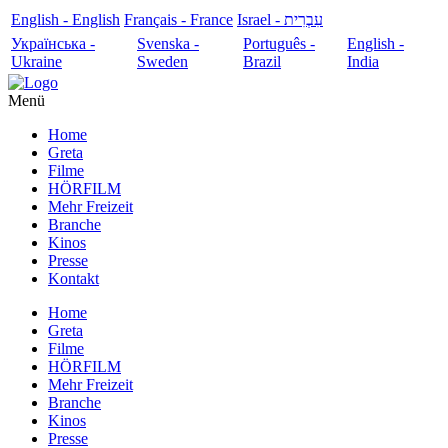
English - English
Français - France
עִבְרִית - Israel
Українська -
Svenska -
Português -
English -
Ukraine
Sweden
Brazil
India
Menü
Home
Greta
Filme
HÖRFILM
Mehr Freizeit
Branche
Kinos
Presse
Kontakt
Home
Greta
Filme
HÖRFILM
Mehr Freizeit
Branche
Kinos
Presse