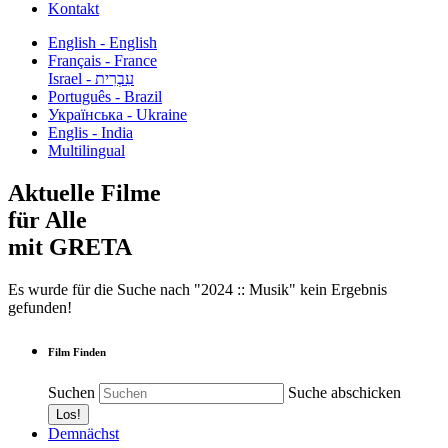
Kontakt
English - English
Français - France
עִבְרִית - Israel
Português - Brazil
Українська - Ukraine
Englis - India
Multilingual
Aktuelle Filme
für Alle
mit GRETA
Es wurde für die Suche nach "2024 :: Musik" kein Ergebnis
gefunden!
Film Finden
Suchen
Suche abschicken
Demnächst