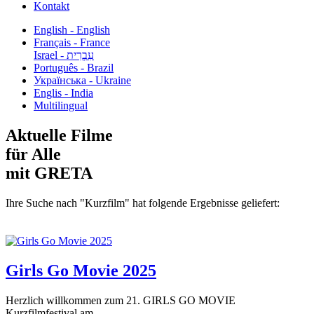
Kontakt
English - English
Français - France
עִבְרִית - Israel
Português - Brazil
Українська - Ukraine
Englis - India
Multilingual
Aktuelle Filme
für Alle
mit GRETA
Ihre Suche nach "Kurzfilm" hat folgende Ergebnisse geliefert:
Girls Go Movie 2025
Herzlich willkommen zum 21. GIRLS GO MOVIE
Kurzfilmfestival am...