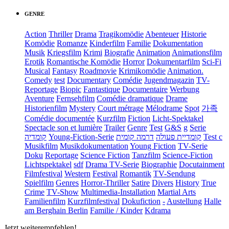
GENRE
Action
Thriller
Drama
Tragikomödie
Abenteuer
Historie
Komödie
Romanze
Kinderfilm
Familie
Dokumentation
Musik
Kriegsfilm
Krimi
Biografie
Animation
Animationsfilm
Erotik
Romantische Komödie
Horror
Dokumentarfilm
Sci-Fi
Musical
Fantasy
Roadmovie
Krimikomödie
Animation.
Comedy
test
Documentary
Comédie
Jugendmagazin
TV-
Reportage
Biopic
Fantastique
Documentaire
Werbung
Aventure
Fernsehfilm
Comédie dramatique
Drame
Historienfilm
Mystery
Court métrage
Mélodrame
Spot
가족
Comédie documentée
Kurzfilm
Fiction
Licht-Spektakel
Spectacle son et lumière
Trailer
Genre
Test
G&S
g
Serie
קומדיה
Young-Fiction-Serie
דרמה קומית
קומדיית פעולה
Test c
Musikfilm
Musikdokumentation
Young Fiction
TV-Serie
Doku
Reportage
Science Fiction
Tanzfilm
Science-Fiction
Lichtspektakel
sdf
Drama TV-Serie
Biographie
Docutainment
Filmfestival
Western
Festival
Romantik
TV-Sendung
Spielfilm
Genres
Horror-Thriller
Satire
Divers
History
True
Crime
TV-Show
Multimedia-Installation
Martial Arts
Familienfilm
Kurzfilmfestival
Dokufiction
-
Austellung
Halle
am Berghain Berlin
Familie / Kinder
Kdrama
Jetzt weiterempfehlen!