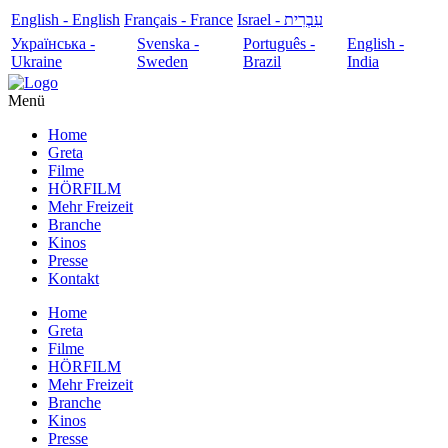
English - English
Français - France
עִבְרִית - Israel
Українська -
Svenska -
Português -
English -
Ukraine
Sweden
Brazil
India
Menü
Home
Greta
Filme
HÖRFILM
Mehr Freizeit
Branche
Kinos
Presse
Kontakt
Home
Greta
Filme
HÖRFILM
Mehr Freizeit
Branche
Kinos
Presse