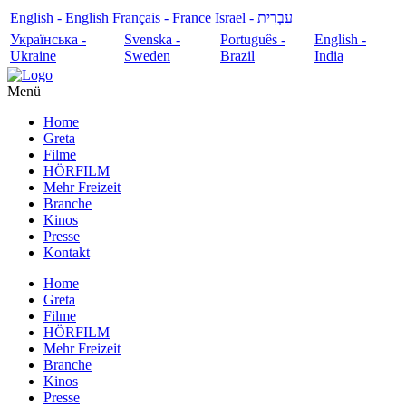
English - English
Français - France
עִבְרִית - Israel
Українська -
Svenska -
Português -
English -
Ukraine
Sweden
Brazil
India
Menü
Home
Greta
Filme
HÖRFILM
Mehr Freizeit
Branche
Kinos
Presse
Kontakt
Home
Greta
Filme
HÖRFILM
Mehr Freizeit
Branche
Kinos
Presse