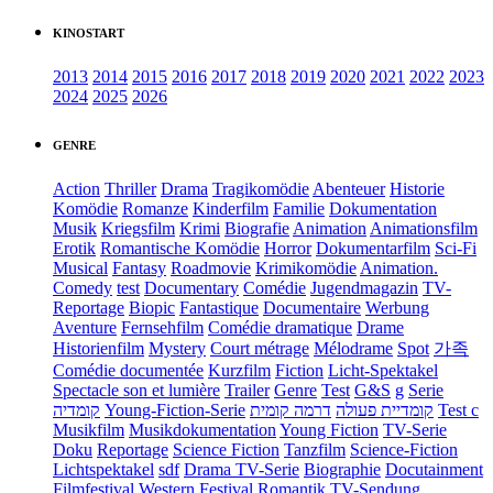
KINOSTART
2013
2014
2015
2016
2017
2018
2019
2020
2021
2022
2023
2024
2025
2026
GENRE
Action
Thriller
Drama
Tragikomödie
Abenteuer
Historie
Komödie
Romanze
Kinderfilm
Familie
Dokumentation
Musik
Kriegsfilm
Krimi
Biografie
Animation
Animationsfilm
Erotik
Romantische Komödie
Horror
Dokumentarfilm
Sci-Fi
Musical
Fantasy
Roadmovie
Krimikomödie
Animation.
Comedy
test
Documentary
Comédie
Jugendmagazin
TV-
Reportage
Biopic
Fantastique
Documentaire
Werbung
Aventure
Fernsehfilm
Comédie dramatique
Drame
Historienfilm
Mystery
Court métrage
Mélodrame
Spot
가족
Comédie documentée
Kurzfilm
Fiction
Licht-Spektakel
Spectacle son et lumière
Trailer
Genre
Test
G&S
g
Serie
קומדיה
Young-Fiction-Serie
דרמה קומית
קומדיית פעולה
Test c
Musikfilm
Musikdokumentation
Young Fiction
TV-Serie
Doku
Reportage
Science Fiction
Tanzfilm
Science-Fiction
Lichtspektakel
sdf
Drama TV-Serie
Biographie
Docutainment
Filmfestival
Western
Festival
Romantik
TV-Sendung