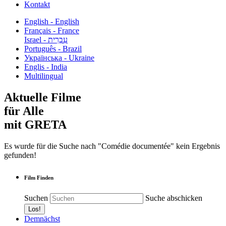
Kontakt
English - English
Français - France
עִבְרִית - Israel
Português - Brazil
Українська - Ukraine
Englis - India
Multilingual
Aktuelle Filme
für Alle
mit GRETA
Es wurde für die Suche nach "Comédie documentée" kein Ergebnis
gefunden!
Film Finden
Suchen
Suche abschicken
Demnächst