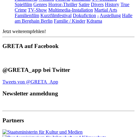
Spielfilm
Genres
Horror-Thriller
Satire
Divers
History
True
Crime
TV-Show
Multimedia-Installation
Martial Arts
Familienfilm
Kurzfilmfestival
Dokufiction
-
Austellung
Halle
am Berghain Berlin
Familie / Kinder
Kdrama
Jetzt weiterempfehlen!
GRETA auf Facebook
@GRETA_app bei Twitter
Tweets von @GRETA_App
Newsletter anmeldung
Partners