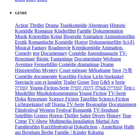
GENRE
Action
Thriller
Drama
Tragikomödie
Abenteuer
Historie
Komödie
Romanze
Kinderfilm
Familie
Dokumentation
Musik
Kriegsfilm
Krimi
Biografie
Animation
Animationsfilm
Erotik
Romantische Komödie
Horror
Dokumentarfilm
Sci-Fi
Musical
Fantasy
Roadmovie
Krimikomödie
Animation.
Comedy
test
Documentary
Comédie
Jugendmagazin
TV-
Reportage
Biopic
Fantastique
Documentaire
Werbung
Aventure
Fernsehfilm
Comédie dramatique
Drame
Historienfilm
Mystery
Court métrage
Mélodrame
Spot
가족
Comédie documentée
Kurzfilm
Fiction
Licht-Spektakel
Spectacle son et lumière
Trailer
Genre
Test
G&S
g
Serie
קומדיה
Young-Fiction-Serie
דרמה קומית
קומדיית פעולה
Test c
Musikfilm
Musikdokumentation
Young Fiction
TV-Serie
Doku
Reportage
Science Fiction
Tanzfilm
Science-Fiction
Lichtspektakel
sdf
Drama TV-Serie
Biographie
Docutainment
Filmfestival
Western
Festival
Romantik
TV-Sendung
Spielfilm
Genres
Horror-Thriller
Satire
Divers
History
True
Crime
TV-Show
Multimedia-Installation
Martial Arts
Familienfilm
Kurzfilmfestival
Dokufiction
-
Austellung
Halle
am Berghain Berlin
Familie / Kinder
Kdrama