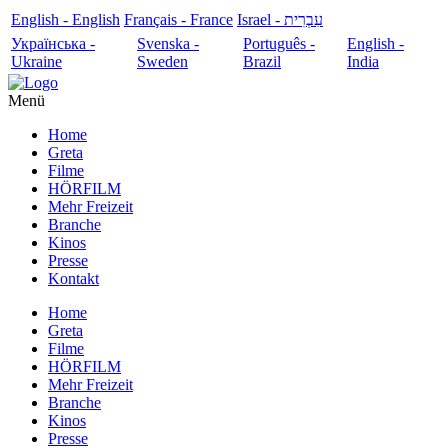
English - English
Français - France
עִבְרִית - Israel
Українська -
Svenska -
Português -
English -
Ukraine
Sweden
Brazil
India
Menü
Home
Greta
Filme
HÖRFILM
Mehr Freizeit
Branche
Kinos
Presse
Kontakt
Home
Greta
Filme
HÖRFILM
Mehr Freizeit
Branche
Kinos
Presse