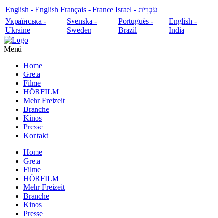
English - English
Français - France
עִבְרִית - Israel
Українська -
Svenska -
Português -
English -
Ukraine
Sweden
Brazil
India
Menü
Home
Greta
Filme
HÖRFILM
Mehr Freizeit
Branche
Kinos
Presse
Kontakt
Home
Greta
Filme
HÖRFILM
Mehr Freizeit
Branche
Kinos
Presse