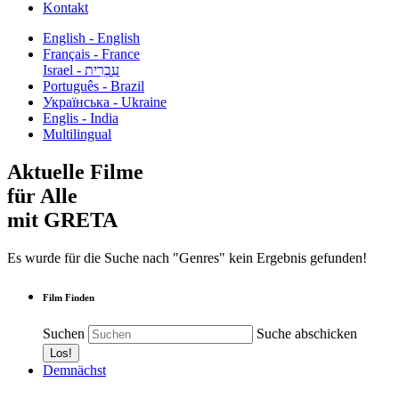
Kontakt
English - English
Français - France
עִבְרִית - Israel
Português - Brazil
Українська - Ukraine
Englis - India
Multilingual
Aktuelle Filme
für Alle
mit GRETA
Es wurde für die Suche nach "Genres" kein Ergebnis gefunden!
Film Finden
Suchen
Suche abschicken
Demnächst