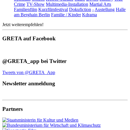
Crime
TV-Show
Multimedia-Installation
Martial Arts
Familienfilm
Kurzfilmfestival
Dokufiction
-
Austellung
Halle
am Berghain Berlin
Familie / Kinder
Kdrama
Jetzt weiterempfehlen!
GRETA auf Facebook
@GRETA_app bei Twitter
Tweets von @GRETA_App
Newsletter anmeldung
Partners