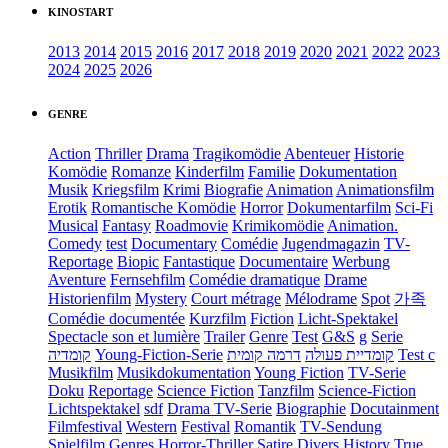
KINOSTART
2013
2014
2015
2016
2017
2018
2019
2020
2021
2022
2023
2024
2025
2026
GENRE
Action
Thriller
Drama
Tragikomödie
Abenteuer
Historie
Komödie
Romanze
Kinderfilm
Familie
Dokumentation
Musik
Kriegsfilm
Krimi
Biografie
Animation
Animationsfilm
Erotik
Romantische Komödie
Horror
Dokumentarfilm
Sci-Fi
Musical
Fantasy
Roadmovie
Krimikomödie
Animation.
Comedy
test
Documentary
Comédie
Jugendmagazin
TV-
Reportage
Biopic
Fantastique
Documentaire
Werbung
Aventure
Fernsehfilm
Comédie dramatique
Drame
Historienfilm
Mystery
Court métrage
Mélodrame
Spot
가족
Comédie documentée
Kurzfilm
Fiction
Licht-Spektakel
Spectacle son et lumière
Trailer
Genre
Test
G&S
g
Serie
קומדיה
Young-Fiction-Serie
דרמה קומית
קומדיית פעולה
Test c
Musikfilm
Musikdokumentation
Young Fiction
TV-Serie
Doku
Reportage
Science Fiction
Tanzfilm
Science-Fiction
Lichtspektakel
sdf
Drama TV-Serie
Biographie
Docutainment
Filmfestival
Western
Festival
Romantik
TV-Sendung
Spielfilm
Genres
Horror-Thriller
Satire
Divers
History
True