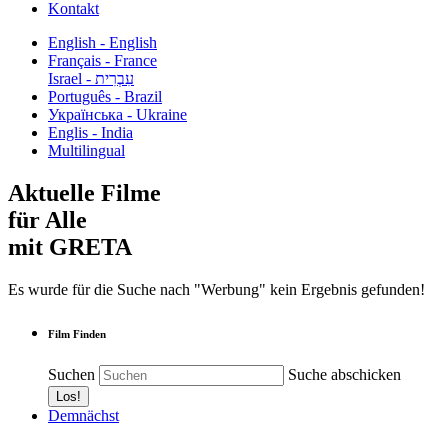
Kontakt
English - English
Français - France
עִבְרִית - Israel
Português - Brazil
Українська - Ukraine
Englis - India
Multilingual
Aktuelle Filme
für Alle
mit GRETA
Es wurde für die Suche nach "Werbung" kein Ergebnis gefunden!
Film Finden
Suchen
Suche abschicken
Demnächst