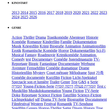
KINOSTART
2013
2014
2015
2016
2017
2018
2019
2020
2021
2022
2023
2024
2025
2026
GENRE
Action
Thriller
Drama
Tragikomödie
Abenteuer
Historie
Komödie
Romanze
Kinderfilm
Familie
Dokumentation
Musik
Kriegsfilm
Krimi
Biografie
Animation
Animationsfilm
Erotik
Romantische Komödie
Horror
Dokumentarfilm
Sci-Fi
Musical
Fantasy
Roadmovie
Krimikomödie
Animation.
Comedy
test
Documentary
Comédie
Jugendmagazin
TV-
Reportage
Biopic
Fantastique
Documentaire
Werbung
Aventure
Fernsehfilm
Comédie dramatique
Drame
Historienfilm
Mystery
Court métrage
Mélodrame
Spot
가족
Comédie documentée
Kurzfilm
Fiction
Licht-Spektakel
Spectacle son et lumière
Trailer
Genre
Test
G&S
g
Serie
קומדיה
Young-Fiction-Serie
דרמה קומית
קומדיית פעולה
Test c
Musikfilm
Musikdokumentation
Young Fiction
TV-Serie
Doku
Reportage
Science Fiction
Tanzfilm
Science-Fiction
Lichtspektakel
sdf
Drama TV-Serie
Biographie
Docutainment
Filmfestival
Western
Festival
Romantik
TV-Sendung
Spielfilm
Genres
Horror-Thriller
Satire
Divers
History
True