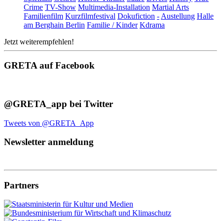
Crime
TV-Show
Multimedia-Installation
Martial Arts
Familienfilm
Kurzfilmfestival
Dokufiction
-
Austellung
Halle
am Berghain Berlin
Familie / Kinder
Kdrama
Jetzt weiterempfehlen!
GRETA auf Facebook
@GRETA_app bei Twitter
Tweets von @GRETA_App
Newsletter anmeldung
Partners