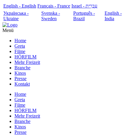
English - English
Français - France
עִבְרִית - Israel
Українська -
Svenska -
Português -
English -
Ukraine
Sweden
Brazil
India
Menü
Home
Greta
Filme
HÖRFILM
Mehr Freizeit
Branche
Kinos
Presse
Kontakt
Home
Greta
Filme
HÖRFILM
Mehr Freizeit
Branche
Kinos
Presse