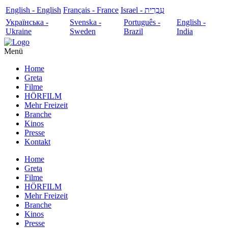
English - English
Français - France
עִבְרִית - Israel
Українська -
Svenska -
Português -
English -
Ukraine
Sweden
Brazil
India
Menü
Home
Greta
Filme
HÖRFILM
Mehr Freizeit
Branche
Kinos
Presse
Kontakt
Home
Greta
Filme
HÖRFILM
Mehr Freizeit
Branche
Kinos
Presse