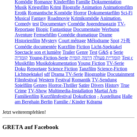
Komödie
Romanze
Kinderfilm
Familie
Dokumentation
Musik
Kriegsfilm
Krimi
Biografie
Animation
Animationsfilm
Erotik
Romantische Komödie
Horror
Dokumentarfilm
Sci-Fi
Musical
Fantasy
Roadmovie
Krimikomödie
Animation.
Comedy
test
Documentary
Comédie
Jugendmagazin
TV-
Reportage
Biopic
Fantastique
Documentaire
Werbung
Aventure
Fernsehfilm
Comédie dramatique
Drame
Historienfilm
Mystery
Court métrage
Mélodrame
Spot
가족
Comédie documentée
Kurzfilm
Fiction
Licht-Spektakel
Spectacle son et lumière
Trailer
Genre
Test
G&S
g
Serie
קומדיה
Young-Fiction-Serie
דרמה קומית
קומדיית פעולה
Test c
Musikfilm
Musikdokumentation
Young Fiction
TV-Serie
Doku
Reportage
Science Fiction
Tanzfilm
Science-Fiction
Lichtspektakel
sdf
Drama TV-Serie
Biographie
Docutainment
Filmfestival
Western
Festival
Romantik
TV-Sendung
Spielfilm
Genres
Horror-Thriller
Satire
Divers
History
True
Crime
TV-Show
Multimedia-Installation
Martial Arts
Familienfilm
Kurzfilmfestival
Dokufiction
-
Austellung
Halle
am Berghain Berlin
Familie / Kinder
Kdrama
Jetzt weiterempfehlen!
GRETA auf Facebook