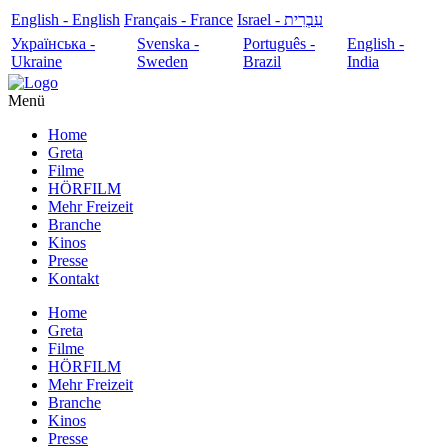
English - English
Français - France
עִבְרִית - Israel
Українська -
Svenska -
Português -
English -
Ukraine
Sweden
Brazil
India
Menü
Home
Greta
Filme
HÖRFILM
Mehr Freizeit
Branche
Kinos
Presse
Kontakt
Home
Greta
Filme
HÖRFILM
Mehr Freizeit
Branche
Kinos
Presse