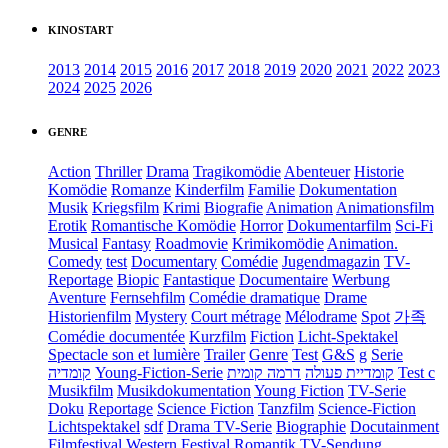
KINOSTART
2013
2014
2015
2016
2017
2018
2019
2020
2021
2022
2023
2024
2025
2026
GENRE
Action
Thriller
Drama
Tragikomödie
Abenteuer
Historie
Komödie
Romanze
Kinderfilm
Familie
Dokumentation
Musik
Kriegsfilm
Krimi
Biografie
Animation
Animationsfilm
Erotik
Romantische Komödie
Horror
Dokumentarfilm
Sci-Fi
Musical
Fantasy
Roadmovie
Krimikomödie
Animation.
Comedy
test
Documentary
Comédie
Jugendmagazin
TV-
Reportage
Biopic
Fantastique
Documentaire
Werbung
Aventure
Fernsehfilm
Comédie dramatique
Drame
Historienfilm
Mystery
Court métrage
Mélodrame
Spot
가족
Comédie documentée
Kurzfilm
Fiction
Licht-Spektakel
Spectacle son et lumière
Trailer
Genre
Test
G&S
g
Serie
קומדיה
Young-Fiction-Serie
דרמה קומית
קומדיית פעולה
Test c
Musikfilm
Musikdokumentation
Young Fiction
TV-Serie
Doku
Reportage
Science Fiction
Tanzfilm
Science-Fiction
Lichtspektakel
sdf
Drama TV-Serie
Biographie
Docutainment
Filmfestival
Western
Festival
Romantik
TV-Sendung