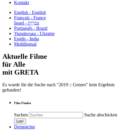
Kontakt
English - English
Français - France
עִבְרִית - Israel
Português - Brazil
Українська - Ukraine
Englis - India
Multilingual
Aktuelle Filme
für Alle
mit GRETA
Es wurde für die Suche nach "2019 :: Genres" kein Ergebnis
gefunden!
Film Finden
Suchen
Suche abschicken
Demnächst