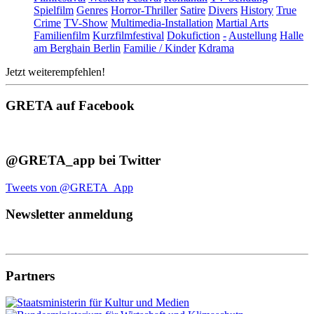
Spielfilm
Genres
Horror-Thriller
Satire
Divers
History
True
Crime
TV-Show
Multimedia-Installation
Martial Arts
Familienfilm
Kurzfilmfestival
Dokufiction
-
Austellung
Halle
am Berghain Berlin
Familie / Kinder
Kdrama
Jetzt weiterempfehlen!
GRETA auf Facebook
@GRETA_app bei Twitter
Tweets von @GRETA_App
Newsletter anmeldung
Partners