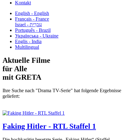
Kontakt
English - English
Français - France
עִבְרִית - Israel
Português - Brazil
Українська - Ukraine
Englis - India
Multilingual
Aktuelle Filme
für Alle
mit GRETA
Ihre Suche nach "Drama TV-Serie" hat folgende Ergebnisse
geliefert:
Faking Hitler - RTL Staffel 1
Die hochkarätig besetzte Serie „Faking Hitler“ (Staffel...