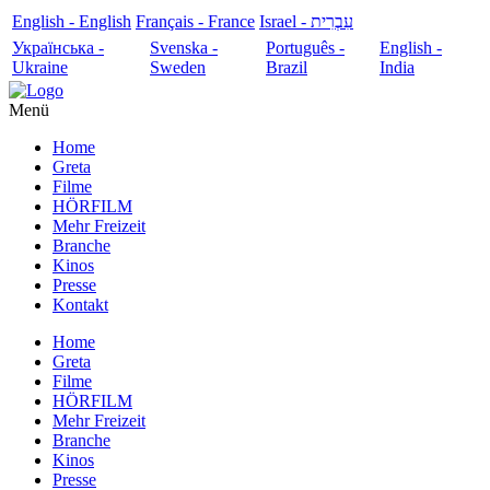
English - English
Français - France
עִבְרִית - Israel
Українська -
Svenska -
Português -
English -
Ukraine
Sweden
Brazil
India
Menü
Home
Greta
Filme
HÖRFILM
Mehr Freizeit
Branche
Kinos
Presse
Kontakt
Home
Greta
Filme
HÖRFILM
Mehr Freizeit
Branche
Kinos
Presse