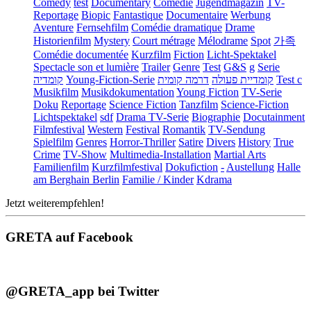
Comedy
test
Documentary
Comédie
Jugendmagazin
TV-
Reportage
Biopic
Fantastique
Documentaire
Werbung
Aventure
Fernsehfilm
Comédie dramatique
Drame
Historienfilm
Mystery
Court métrage
Mélodrame
Spot
가족
Comédie documentée
Kurzfilm
Fiction
Licht-Spektakel
Spectacle son et lumière
Trailer
Genre
Test
G&S
g
Serie
קומדיה
Young-Fiction-Serie
דרמה קומית
קומדיית פעולה
Test c
Musikfilm
Musikdokumentation
Young Fiction
TV-Serie
Doku
Reportage
Science Fiction
Tanzfilm
Science-Fiction
Lichtspektakel
sdf
Drama TV-Serie
Biographie
Docutainment
Filmfestival
Western
Festival
Romantik
TV-Sendung
Spielfilm
Genres
Horror-Thriller
Satire
Divers
History
True
Crime
TV-Show
Multimedia-Installation
Martial Arts
Familienfilm
Kurzfilmfestival
Dokufiction
-
Austellung
Halle
am Berghain Berlin
Familie / Kinder
Kdrama
Jetzt weiterempfehlen!
GRETA auf Facebook
@GRETA_app bei Twitter