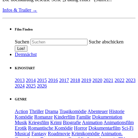
Infos & Trailer →
Film Finden
Suchen
Suche abschicken
Demnächst
KINOSTART
2013
2014
2015
2016
2017
2018
2019
2020
2021
2022
2023
2024
2025
2026
GENRE
Action
Thriller
Drama
Tragikomödie
Abenteuer
Historie
Komödie
Romanze
Kinderfilm
Familie
Dokumentation
Musik
Kriegsfilm
Krimi
Biografie
Animation
Animationsfilm
Erotik
Romantische Komödie
Horror
Dokumentarfilm
Sci-Fi
Musical
Fantasy
Roadmovie
Krimikomödie
Animation.