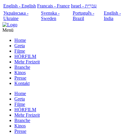
English - English
Français - France
עִבְרִית - Israel
Українська -
Svenska -
Português -
English -
Ukraine
Sweden
Brazil
India
Menü
Home
Greta
Filme
HÖRFILM
Mehr Freizeit
Branche
Kinos
Presse
Kontakt
Home
Greta
Filme
HÖRFILM
Mehr Freizeit
Branche
Kinos
Presse