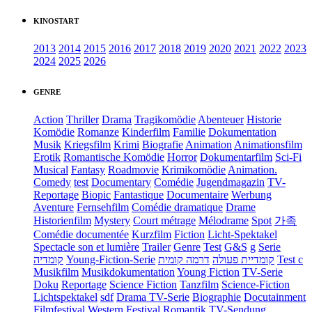
KINOSTART
2013
2014
2015
2016
2017
2018
2019
2020
2021
2022
2023
2024
2025
2026
GENRE
Action
Thriller
Drama
Tragikomödie
Abenteuer
Historie
Komödie
Romanze
Kinderfilm
Familie
Dokumentation
Musik
Kriegsfilm
Krimi
Biografie
Animation
Animationsfilm
Erotik
Romantische Komödie
Horror
Dokumentarfilm
Sci-Fi
Musical
Fantasy
Roadmovie
Krimikomödie
Animation.
Comedy
test
Documentary
Comédie
Jugendmagazin
TV-
Reportage
Biopic
Fantastique
Documentaire
Werbung
Aventure
Fernsehfilm
Comédie dramatique
Drame
Historienfilm
Mystery
Court métrage
Mélodrame
Spot
가족
Comédie documentée
Kurzfilm
Fiction
Licht-Spektakel
Spectacle son et lumière
Trailer
Genre
Test
G&S
g
Serie
קומדיה
Young-Fiction-Serie
דרמה קומית
קומדיית פעולה
Test c
Musikfilm
Musikdokumentation
Young Fiction
TV-Serie
Doku
Reportage
Science Fiction
Tanzfilm
Science-Fiction
Lichtspektakel
sdf
Drama TV-Serie
Biographie
Docutainment
Filmfestival
Western
Festival
Romantik
TV-Sendung