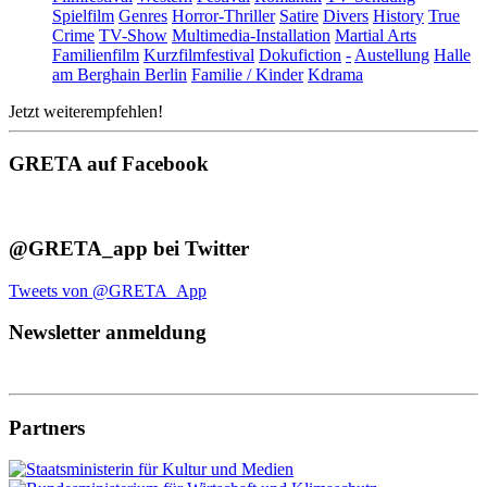
Spielfilm
Genres
Horror-Thriller
Satire
Divers
History
True
Crime
TV-Show
Multimedia-Installation
Martial Arts
Familienfilm
Kurzfilmfestival
Dokufiction
-
Austellung
Halle
am Berghain Berlin
Familie / Kinder
Kdrama
Jetzt weiterempfehlen!
GRETA auf Facebook
@GRETA_app bei Twitter
Tweets von @GRETA_App
Newsletter anmeldung
Partners