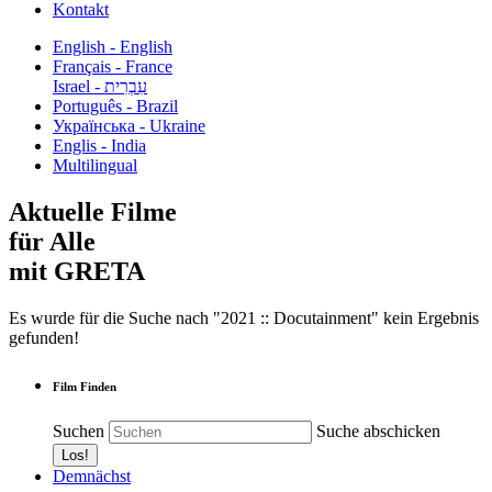
Kontakt
English - English
Français - France
עִבְרִית - Israel
Português - Brazil
Українська - Ukraine
Englis - India
Multilingual
Aktuelle Filme
für Alle
mit GRETA
Es wurde für die Suche nach "2021 :: Docutainment" kein Ergebnis
gefunden!
Film Finden
Suchen
Suche abschicken
Demnächst