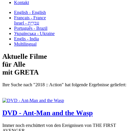
Kontakt
English - English
Français - France
עִבְרִית - Israel
Português - Brazil
Українська - Ukraine
Englis - India
Multilingual
Aktuelle Filme
für Alle
mit GRETA
Ihre Suche nach "2018 :: Action" hat folgende Ergebnisse geliefert:
DVD - Ant-Man and the Wasp
Immer noch erschüttert von den Ereignissen von THE FIRST
AVENGER...