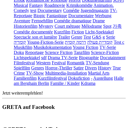
Erotik
Romantische Komödie
Horror
Dokumentarfilm
Sci-Fi
Musical
Fantasy
Roadmovie
Krimikomödie
Animation.
Comedy
test
Documentary
Comédie
Jugendmagazin
TV-
Reportage
Biopic
Fantastique
Documentaire
Werbung
Aventure
Fernsehfilm
Comédie dramatique
Drame
Historienfilm
Mystery
Court métrage
Mélodrame
Spot
가족
Comédie documentée
Kurzfilm
Fiction
Licht-Spektakel
Spectacle son et lumière
Trailer
Genre
Test
G&S
g
Serie
קומדיה
Young-Fiction-Serie
דרמה קומית
קומדיית פעולה
Test c
Musikfilm
Musikdokumentation
Young Fiction
TV-Serie
Doku
Reportage
Science Fiction
Tanzfilm
Science-Fiction
Lichtspektakel
sdf
Drama TV-Serie
Biographie
Docutainment
Filmfestival
Western
Festival
Romantik
TV-Sendung
Spielfilm
Genres
Horror-Thriller
Satire
Divers
History
True
Crime
TV-Show
Multimedia-Installation
Martial Arts
Familienfilm
Kurzfilmfestival
Dokufiction
-
Austellung
Halle
am Berghain Berlin
Familie / Kinder
Kdrama
Jetzt weiterempfehlen!
GRETA auf Facebook