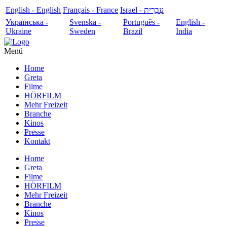
English - English
Français - France
עִבְרִית - Israel
Українська -
Svenska -
Português -
English -
Ukraine
Sweden
Brazil
India
Menü
Home
Greta
Filme
HÖRFILM
Mehr Freizeit
Branche
Kinos
Presse
Kontakt
Home
Greta
Filme
HÖRFILM
Mehr Freizeit
Branche
Kinos
Presse