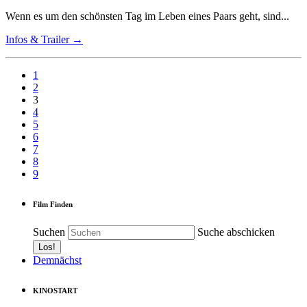
Wenn es um den schönsten Tag im Leben eines Paars geht, sind...
Infos & Trailer →
1
2
3
4
5
6
7
8
9
Film Finden
Suchen
Suche abschicken
Demnächst
KINOSTART