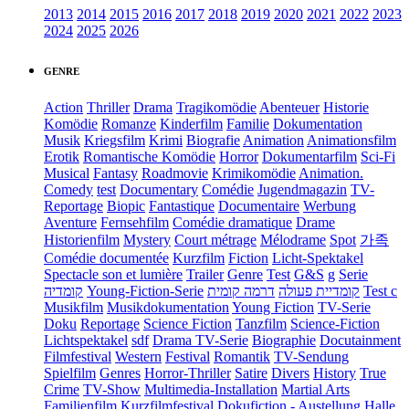
2013
2014
2015
2016
2017
2018
2019
2020
2021
2022
2023
2024
2025
2026
GENRE
Action
Thriller
Drama
Tragikomödie
Abenteuer
Historie
Komödie
Romanze
Kinderfilm
Familie
Dokumentation
Musik
Kriegsfilm
Krimi
Biografie
Animation
Animationsfilm
Erotik
Romantische Komödie
Horror
Dokumentarfilm
Sci-Fi
Musical
Fantasy
Roadmovie
Krimikomödie
Animation.
Comedy
test
Documentary
Comédie
Jugendmagazin
TV-
Reportage
Biopic
Fantastique
Documentaire
Werbung
Aventure
Fernsehfilm
Comédie dramatique
Drame
Historienfilm
Mystery
Court métrage
Mélodrame
Spot
가족
Comédie documentée
Kurzfilm
Fiction
Licht-Spektakel
Spectacle son et lumière
Trailer
Genre
Test
G&S
g
Serie
קומדיה
Young-Fiction-Serie
דרמה קומית
קומדיית פעולה
Test c
Musikfilm
Musikdokumentation
Young Fiction
TV-Serie
Doku
Reportage
Science Fiction
Tanzfilm
Science-Fiction
Lichtspektakel
sdf
Drama TV-Serie
Biographie
Docutainment
Filmfestival
Western
Festival
Romantik
TV-Sendung
Spielfilm
Genres
Horror-Thriller
Satire
Divers
History
True
Crime
TV-Show
Multimedia-Installation
Martial Arts
Familienfilm
Kurzfilmfestival
Dokufiction
-
Austellung
Halle