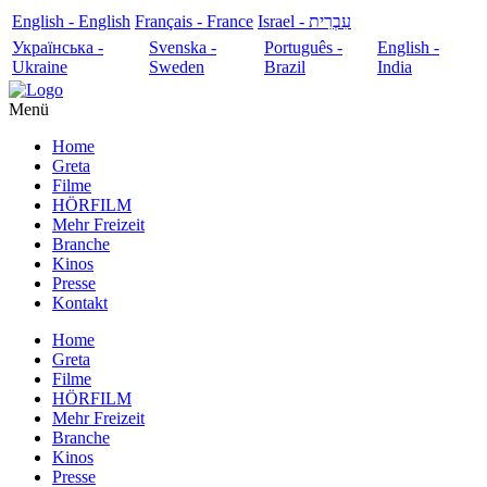
English - English
Français - France
עִבְרִית - Israel
Українська -
Svenska -
Português -
English -
Ukraine
Sweden
Brazil
India
Menü
Home
Greta
Filme
HÖRFILM
Mehr Freizeit
Branche
Kinos
Presse
Kontakt
Home
Greta
Filme
HÖRFILM
Mehr Freizeit
Branche
Kinos
Presse