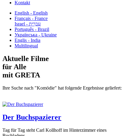
Kontakt
English - English
Français - France
עִבְרִית - Israel
Português - Brazil
Українська - Ukraine
Englis - India
Multilingual
Aktuelle Filme
für Alle
mit GRETA
Ihre Suche nach "Komödie" hat folgende Ergebnisse geliefert:
Der Buchspazierer
Tag für Tag steht Carl Kollhoff im Hinterzimmer eines
Buchladens...