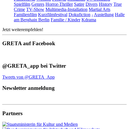
Spielfilm
Genres
Horror-Thriller
Satire
Divers
History
True
Crime
TV-Show
Multimedia-Installation
Martial Arts
Familienfilm
Kurzfilmfestival
Dokufiction
-
Austellung
Halle
am Berghain Berlin
Familie / Kinder
Kdrama
Jetzt weiterempfehlen!
GRETA auf Facebook
@GRETA_app bei Twitter
Tweets von @GRETA_App
Newsletter anmeldung
Partners