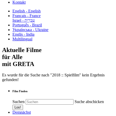
Kontakt
English - English
Français - France
עִבְרִית - Israel
Português - Brazil
Українська - Ukraine
Englis - India
Multilingual
Aktuelle Filme
für Alle
mit GRETA
Es wurde für die Suche nach "2018 :: Spielfilm" kein Ergebnis
gefunden!
Film Finden
Suchen
Suche abschicken
Demnächst