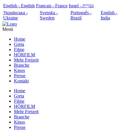
English - English
Français - France
עִבְרִית - Israel
Українська -
Svenska -
Português -
English -
Ukraine
Sweden
Brazil
India
Menü
Home
Greta
Filme
HÖRFILM
Mehr Freizeit
Branche
Kinos
Presse
Kontakt
Home
Greta
Filme
HÖRFILM
Mehr Freizeit
Branche
Kinos
Presse