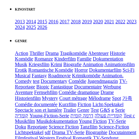
KINOSTART
2013
2014
2015
2016
2017
2018
2019
2020
2021
2022
2023
2024
2025
2026
GENRE
Action
Thriller
Drama
Tragikomödie
Abenteuer
Historie
Komödie
Romanze
Kinderfilm
Familie
Dokumentation
Musik
Kriegsfilm
Krimi
Biografie
Animation
Animationsfilm
Erotik
Romantische Komödie
Horror
Dokumentarfilm
Sci-Fi
Musical
Fantasy
Roadmovie
Krimikomödie
Animation.
Comedy
test
Documentary
Comédie
Jugendmagazin
TV-
Reportage
Biopic
Fantastique
Documentaire
Werbung
Aventure
Fernsehfilm
Comédie dramatique
Drame
Historienfilm
Mystery
Court métrage
Mélodrame
Spot
가족
Comédie documentée
Kurzfilm
Fiction
Licht-Spektakel
Spectacle son et lumière
Trailer
Genre
Test
G&S
g
Serie
קומדיה
Young-Fiction-Serie
דרמה קומית
קומדיית פעולה
Test c
Musikfilm
Musikdokumentation
Young Fiction
TV-Serie
Doku
Reportage
Science Fiction
Tanzfilm
Science-Fiction
Lichtspektakel
sdf
Drama TV-Serie
Biographie
Docutainment
Filmfestival
Western
Festival
Romantik
TV-Sendung