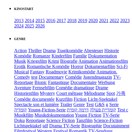
KINOSTART
2013
2014
2015
2016
2017
2018
2019
2020
2021
2022
2023
2024
2025
2026
GENRE
Action
Thriller
Drama
Tragikomödie
Abenteuer
Historie
Komödie
Romanze
Kinderfilm
Familie
Dokumentation
Musik
Kriegsfilm
Krimi
Biografie
Animation
Animationsfilm
Erotik
Romantische Komödie
Horror
Dokumentarfilm
Sci-Fi
Musical
Fantasy
Roadmovie
Krimikomödie
Animation.
Comedy
test
Documentary
Comédie
Jugendmagazin
TV-
Reportage
Biopic
Fantastique
Documentaire
Werbung
Aventure
Fernsehfilm
Comédie dramatique
Drame
Historienfilm
Mystery
Court métrage
Mélodrame
Spot
가족
Comédie documentée
Kurzfilm
Fiction
Licht-Spektakel
Spectacle son et lumière
Trailer
Genre
Test
G&S
g
Serie
קומדיה
Young-Fiction-Serie
דרמה קומית
קומדיית פעולה
Test c
Musikfilm
Musikdokumentation
Young Fiction
TV-Serie
Doku
Reportage
Science Fiction
Tanzfilm
Science-Fiction
Lichtspektakel
sdf
Drama TV-Serie
Biographie
Docutainment
Filmfestival
Western
Festival
Romantik
TV-Sendung