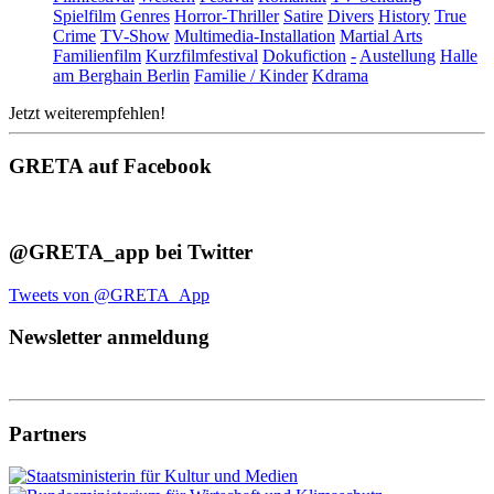
Spielfilm
Genres
Horror-Thriller
Satire
Divers
History
True
Crime
TV-Show
Multimedia-Installation
Martial Arts
Familienfilm
Kurzfilmfestival
Dokufiction
-
Austellung
Halle
am Berghain Berlin
Familie / Kinder
Kdrama
Jetzt weiterempfehlen!
GRETA auf Facebook
@GRETA_app bei Twitter
Tweets von @GRETA_App
Newsletter anmeldung
Partners