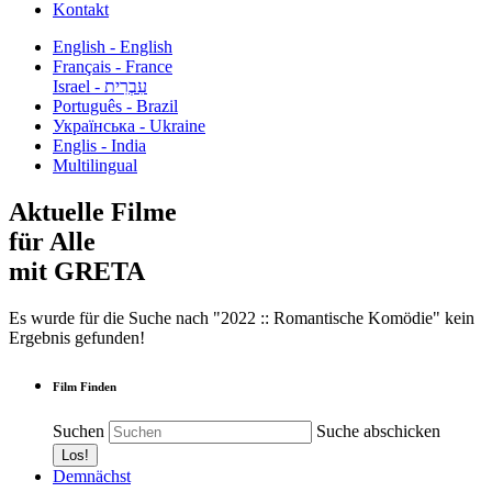
Kontakt
English - English
Français - France
עִבְרִית - Israel
Português - Brazil
Українська - Ukraine
Englis - India
Multilingual
Aktuelle Filme
für Alle
mit GRETA
Es wurde für die Suche nach "2022 :: Romantische Komödie" kein
Ergebnis gefunden!
Film Finden
Suchen
Suche abschicken
Demnächst