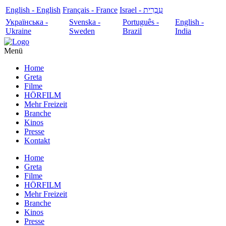
English - English
Français - France
עִבְרִית - Israel
Українська -
Svenska -
Português -
English -
Ukraine
Sweden
Brazil
India
Menü
Home
Greta
Filme
HÖRFILM
Mehr Freizeit
Branche
Kinos
Presse
Kontakt
Home
Greta
Filme
HÖRFILM
Mehr Freizeit
Branche
Kinos
Presse