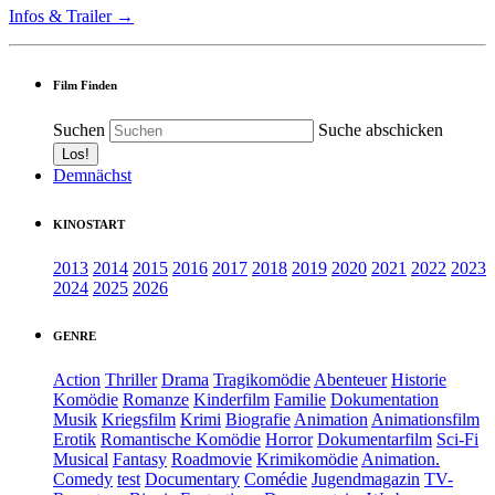
Infos & Trailer →
Film Finden
Suchen
Suche abschicken
Demnächst
KINOSTART
2013
2014
2015
2016
2017
2018
2019
2020
2021
2022
2023
2024
2025
2026
GENRE
Action
Thriller
Drama
Tragikomödie
Abenteuer
Historie
Komödie
Romanze
Kinderfilm
Familie
Dokumentation
Musik
Kriegsfilm
Krimi
Biografie
Animation
Animationsfilm
Erotik
Romantische Komödie
Horror
Dokumentarfilm
Sci-Fi
Musical
Fantasy
Roadmovie
Krimikomödie
Animation.
Comedy
test
Documentary
Comédie
Jugendmagazin
TV-