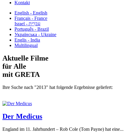
Kontakt
English - English
Français - France
עִבְרִית - Israel
Português - Brazil
Українська - Ukraine
Englis - India
Multilingual
Aktuelle Filme
für Alle
mit GRETA
Ihre Suche nach "2013" hat folgende Ergebnisse geliefert:
Der Medicus
England im 11. Jahrhundert – Rob Cole (Tom Payne) hat eine...