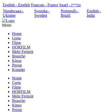
English - English
Français - France
עִבְרִית - Israel
Українська -
Svenska -
Português -
English -
Ukraine
Sweden
Brazil
India
Menü
Home
Greta
Filme
HÖRFILM
Mehr Freizeit
Branche
Kinos
Presse
Kontakt
Home
Greta
Filme
HÖRFILM
Mehr Freizeit
Branche
Kinos
Presse