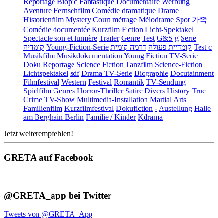
Reportage
Biopic
Fantastique
Documentaire
Werbung
Aventure
Fernsehfilm
Comédie dramatique
Drame
Historienfilm
Mystery
Court métrage
Mélodrame
Spot
가족
Comédie documentée
Kurzfilm
Fiction
Licht-Spektakel
Spectacle son et lumière
Trailer
Genre
Test
G&S
g
Serie
קומדיה
Young-Fiction-Serie
דרמה קומית
קומדיית פעולה
Test c
Musikfilm
Musikdokumentation
Young Fiction
TV-Serie
Doku
Reportage
Science Fiction
Tanzfilm
Science-Fiction
Lichtspektakel
sdf
Drama TV-Serie
Biographie
Docutainment
Filmfestival
Western
Festival
Romantik
TV-Sendung
Spielfilm
Genres
Horror-Thriller
Satire
Divers
History
True
Crime
TV-Show
Multimedia-Installation
Martial Arts
Familienfilm
Kurzfilmfestival
Dokufiction
-
Austellung
Halle
am Berghain Berlin
Familie / Kinder
Kdrama
Jetzt weiterempfehlen!
GRETA auf Facebook
@GRETA_app bei Twitter
Tweets von @GRETA_App