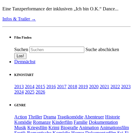
Eine Tanzperformance der inklusiven „Ich bin O.K.“ Dance...
Infos & Trailer →
Film Finden
Suchen
Suche abschicken
Demnächst
KINOSTART
2013
2014
2015
2016
2017
2018
2019
2020
2021
2022
2023
2024
2025
2026
GENRE
Action
Thriller
Drama
Tragikomödie
Abenteuer
Historie
Komödie
Romanze
Kinderfilm
Familie
Dokumentation
Musik
Kriegsfilm
Krimi
Biografie
Animation
Animationsfilm
Erotik
Romantische Komödie
Horror
Dokumentarfilm
Sci-Fi