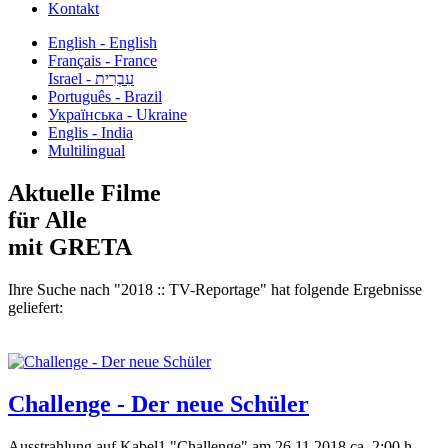
Kontakt
English - English
Français - France
עִבְרִית - Israel
Português - Brazil
Українська - Ukraine
Englis - India
Multilingual
Aktuelle Filme
für Alle
mit GRETA
Ihre Suche nach "2018 :: TV-Reportage" hat folgende Ergebnisse
geliefert:
Challenge - Der neue Schüler
Ausstrahlung auf Kabel1 "Challenge" am 26.11.2018 ca. 2:00 h.