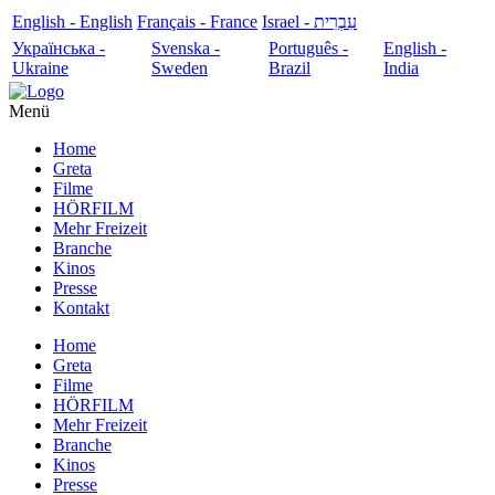
English - English
Français - France
עִבְרִית - Israel
Українська -
Svenska -
Português -
English -
Ukraine
Sweden
Brazil
India
Menü
Home
Greta
Filme
HÖRFILM
Mehr Freizeit
Branche
Kinos
Presse
Kontakt
Home
Greta
Filme
HÖRFILM
Mehr Freizeit
Branche
Kinos
Presse