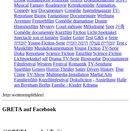
Musical
Fantasy
Roadmovie
Krimikomödie
Animation.
Comedy
test
Documentary
Comédie
Jugendmagazin
TV-
Reportage
Biopic
Fantastique
Documentaire
Werbung
Aventure
Fernsehfilm
Comédie dramatique
Drame
Historienfilm
Mystery
Court métrage
Mélodrame
Spot
가족
Comédie documentée
Kurzfilm
Fiction
Licht-Spektakel
Spectacle son et lumière
Trailer
Genre
Test
G&S
g
Serie
קומדיה
Young-Fiction-Serie
דרמה קומית
קומדיית פעולה
Test c
Musikfilm
Musikdokumentation
Young Fiction
TV-Serie
Doku
Reportage
Science Fiction
Tanzfilm
Science-Fiction
Lichtspektakel
sdf
Drama TV-Serie
Biographie
Docutainment
Filmfestival
Western
Festival
Romantik
TV-Sendung
Spielfilm
Genres
Horror-Thriller
Satire
Divers
History
True
Crime
TV-Show
Multimedia-Installation
Martial Arts
Familienfilm
Kurzfilmfestival
Dokufiction
-
Austellung
Halle
am Berghain Berlin
Familie / Kinder
Kdrama
Jetzt weiterempfehlen!
GRETA auf Facebook