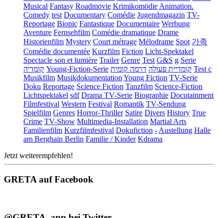
Musical
Fantasy
Roadmovie
Krimikomödie
Animation.
Comedy
test
Documentary
Comédie
Jugendmagazin
TV-
Reportage
Biopic
Fantastique
Documentaire
Werbung
Aventure
Fernsehfilm
Comédie dramatique
Drame
Historienfilm
Mystery
Court métrage
Mélodrame
Spot
가족
Comédie documentée
Kurzfilm
Fiction
Licht-Spektakel
Spectacle son et lumière
Trailer
Genre
Test
G&S
g
Serie
קומדיה
Young-Fiction-Serie
דרמה קומית
קומדיית פעולה
Test c
Musikfilm
Musikdokumentation
Young Fiction
TV-Serie
Doku
Reportage
Science Fiction
Tanzfilm
Science-Fiction
Lichtspektakel
sdf
Drama TV-Serie
Biographie
Docutainment
Filmfestival
Western
Festival
Romantik
TV-Sendung
Spielfilm
Genres
Horror-Thriller
Satire
Divers
History
True
Crime
TV-Show
Multimedia-Installation
Martial Arts
Familienfilm
Kurzfilmfestival
Dokufiction
-
Austellung
Halle
am Berghain Berlin
Familie / Kinder
Kdrama
Jetzt weiterempfehlen!
GRETA auf Facebook
@GRETA_app bei Twitter