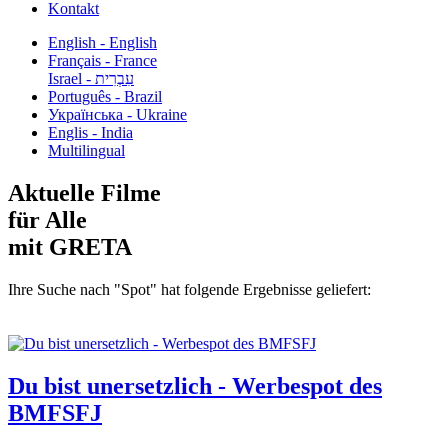
Kontakt
English - English
Français - France
עִבְרִית - Israel
Português - Brazil
Українська - Ukraine
Englis - India
Multilingual
Aktuelle Filme
für Alle
mit GRETA
Ihre Suche nach "Spot" hat folgende Ergebnisse geliefert:
Du bist unersetzlich - Werbespot des
BMFSFJ