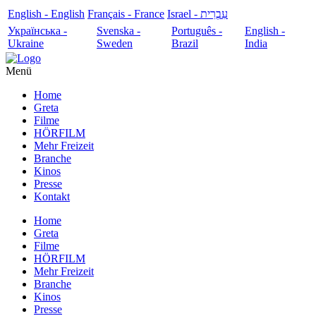
English - English
Français - France
עִבְרִית - Israel
Українська -
Svenska -
Português -
English -
Ukraine
Sweden
Brazil
India
Menü
Home
Greta
Filme
HÖRFILM
Mehr Freizeit
Branche
Kinos
Presse
Kontakt
Home
Greta
Filme
HÖRFILM
Mehr Freizeit
Branche
Kinos
Presse