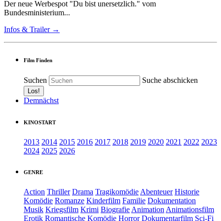
Der neue Werbespot "Du bist unersetzlich." vom
Bundesministerium...
Infos & Trailer →
Film Finden
Suchen
Suche abschicken
Demnächst
KINOSTART
2013
2014
2015
2016
2017
2018
2019
2020
2021
2022
2023
2024
2025
2026
GENRE
Action
Thriller
Drama
Tragikomödie
Abenteuer
Historie
Komödie
Romanze
Kinderfilm
Familie
Dokumentation
Musik
Kriegsfilm
Krimi
Biografie
Animation
Animationsfilm
Erotik
Romantische Komödie
Horror
Dokumentarfilm
Sci-Fi