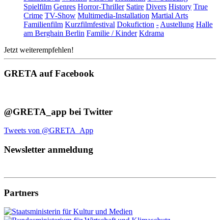
Spielfilm
Genres
Horror-Thriller
Satire
Divers
History
True
Crime
TV-Show
Multimedia-Installation
Martial Arts
Familienfilm
Kurzfilmfestival
Dokufiction
-
Austellung
Halle
am Berghain Berlin
Familie / Kinder
Kdrama
Jetzt weiterempfehlen!
GRETA auf Facebook
@GRETA_app bei Twitter
Tweets von @GRETA_App
Newsletter anmeldung
Partners