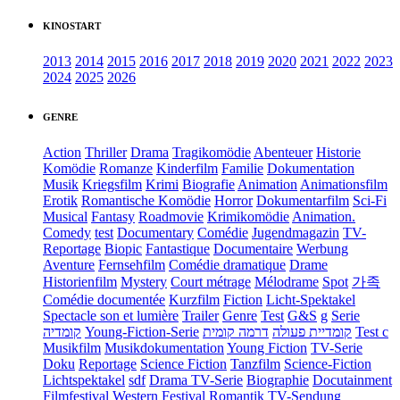
KINOSTART
2013
2014
2015
2016
2017
2018
2019
2020
2021
2022
2023
2024
2025
2026
GENRE
Action
Thriller
Drama
Tragikomödie
Abenteuer
Historie
Komödie
Romanze
Kinderfilm
Familie
Dokumentation
Musik
Kriegsfilm
Krimi
Biografie
Animation
Animationsfilm
Erotik
Romantische Komödie
Horror
Dokumentarfilm
Sci-Fi
Musical
Fantasy
Roadmovie
Krimikomödie
Animation.
Comedy
test
Documentary
Comédie
Jugendmagazin
TV-
Reportage
Biopic
Fantastique
Documentaire
Werbung
Aventure
Fernsehfilm
Comédie dramatique
Drame
Historienfilm
Mystery
Court métrage
Mélodrame
Spot
가족
Comédie documentée
Kurzfilm
Fiction
Licht-Spektakel
Spectacle son et lumière
Trailer
Genre
Test
G&S
g
Serie
קומדיה
Young-Fiction-Serie
דרמה קומית
קומדיית פעולה
Test c
Musikfilm
Musikdokumentation
Young Fiction
TV-Serie
Doku
Reportage
Science Fiction
Tanzfilm
Science-Fiction
Lichtspektakel
sdf
Drama TV-Serie
Biographie
Docutainment
Filmfestival
Western
Festival
Romantik
TV-Sendung