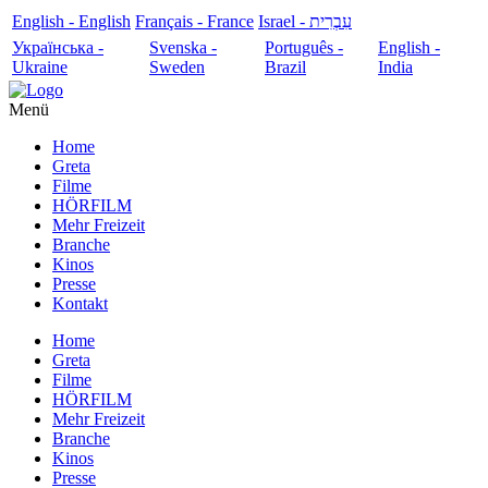
English - English
Français - France
עִבְרִית - Israel
Українська -
Svenska -
Português -
English -
Ukraine
Sweden
Brazil
India
Menü
Home
Greta
Filme
HÖRFILM
Mehr Freizeit
Branche
Kinos
Presse
Kontakt
Home
Greta
Filme
HÖRFILM
Mehr Freizeit
Branche
Kinos
Presse