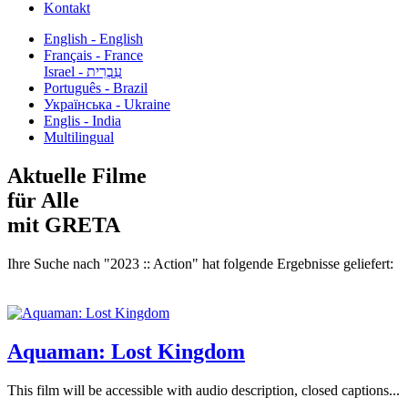
Kontakt
English - English
Français - France
עִבְרִית - Israel
Português - Brazil
Українська - Ukraine
Englis - India
Multilingual
Aktuelle Filme
für Alle
mit GRETA
Ihre Suche nach "2023 :: Action" hat folgende Ergebnisse geliefert:
Aquaman: Lost Kingdom
This film will be accessible with audio description, closed captions...