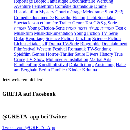
Reportage
Biopic
Fantastique
Documentaire
Werbung
Aventure
Fernsehfilm
Comédie dramatique
Drame
Historienfilm
Mystery
Court métrage
Mélodrame
Spot
가족
Comédie documentée
Kurzfilm
Fiction
Licht-Spektakel
Spectacle son et lumière
Trailer
Genre
Test
G&S
g
Serie
קומדיה
Young-Fiction-Serie
דרמה קומית
קומדיית פעולה
Test c
Musikfilm
Musikdokumentation
Young Fiction
TV-Serie
Doku
Reportage
Science Fiction
Tanzfilm
Science-Fiction
Lichtspektakel
sdf
Drama TV-Serie
Biographie
Docutainment
Filmfestival
Western
Festival
Romantik
TV-Sendung
Spielfilm
Genres
Horror-Thriller
Satire
Divers
History
True
Crime
TV-Show
Multimedia-Installation
Martial Arts
Familienfilm
Kurzfilmfestival
Dokufiction
-
Austellung
Halle
am Berghain Berlin
Familie / Kinder
Kdrama
Jetzt weiterempfehlen!
GRETA auf Facebook
@GRETA_app bei Twitter
Tweets von @GRETA_App