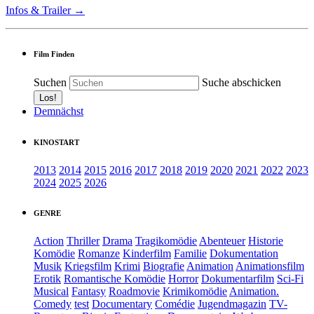
Infos & Trailer →
Film Finden
Suchen
Suche abschicken
Demnächst
KINOSTART
2013
2014
2015
2016
2017
2018
2019
2020
2021
2022
2023
2024
2025
2026
GENRE
Action
Thriller
Drama
Tragikomödie
Abenteuer
Historie
Komödie
Romanze
Kinderfilm
Familie
Dokumentation
Musik
Kriegsfilm
Krimi
Biografie
Animation
Animationsfilm
Erotik
Romantische Komödie
Horror
Dokumentarfilm
Sci-Fi
Musical
Fantasy
Roadmovie
Krimikomödie
Animation.
Comedy
test
Documentary
Comédie
Jugendmagazin
TV-