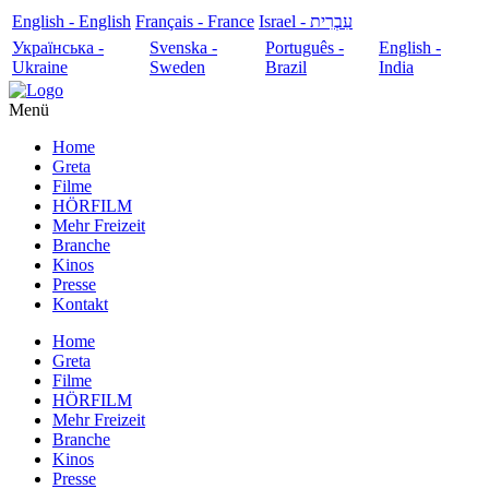
English - English
Français - France
עִבְרִית - Israel
Українська -
Svenska -
Português -
English -
Ukraine
Sweden
Brazil
India
Menü
Home
Greta
Filme
HÖRFILM
Mehr Freizeit
Branche
Kinos
Presse
Kontakt
Home
Greta
Filme
HÖRFILM
Mehr Freizeit
Branche
Kinos
Presse