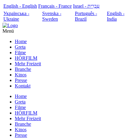
English - English
Français - France
עִבְרִית - Israel
Українська -
Svenska -
Português -
English -
Ukraine
Sweden
Brazil
India
Menü
Home
Greta
Filme
HÖRFILM
Mehr Freizeit
Branche
Kinos
Presse
Kontakt
Home
Greta
Filme
HÖRFILM
Mehr Freizeit
Branche
Kinos
Presse