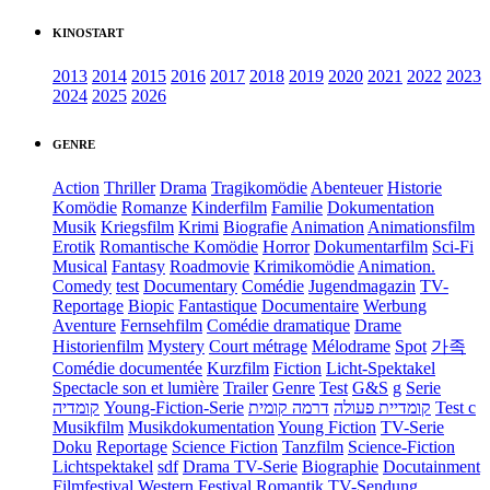
KINOSTART
2013
2014
2015
2016
2017
2018
2019
2020
2021
2022
2023
2024
2025
2026
GENRE
Action
Thriller
Drama
Tragikomödie
Abenteuer
Historie
Komödie
Romanze
Kinderfilm
Familie
Dokumentation
Musik
Kriegsfilm
Krimi
Biografie
Animation
Animationsfilm
Erotik
Romantische Komödie
Horror
Dokumentarfilm
Sci-Fi
Musical
Fantasy
Roadmovie
Krimikomödie
Animation.
Comedy
test
Documentary
Comédie
Jugendmagazin
TV-
Reportage
Biopic
Fantastique
Documentaire
Werbung
Aventure
Fernsehfilm
Comédie dramatique
Drame
Historienfilm
Mystery
Court métrage
Mélodrame
Spot
가족
Comédie documentée
Kurzfilm
Fiction
Licht-Spektakel
Spectacle son et lumière
Trailer
Genre
Test
G&S
g
Serie
קומדיה
Young-Fiction-Serie
דרמה קומית
קומדיית פעולה
Test c
Musikfilm
Musikdokumentation
Young Fiction
TV-Serie
Doku
Reportage
Science Fiction
Tanzfilm
Science-Fiction
Lichtspektakel
sdf
Drama TV-Serie
Biographie
Docutainment
Filmfestival
Western
Festival
Romantik
TV-Sendung