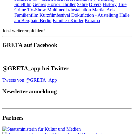
Spielfilm
Genres
Horror-Thriller
Satire
Divers
History
True
Crime
TV-Show
Multimedia-Installation
Martial Arts
Familienfilm
Kurzfilmfestival
Dokufiction
-
Austellung
Halle
am Berghain Berlin
Familie / Kinder
Kdrama
Jetzt weiterempfehlen!
GRETA auf Facebook
@GRETA_app bei Twitter
Tweets von @GRETA_App
Newsletter anmeldung
Partners