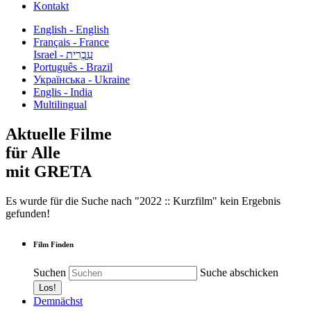
Kontakt
English - English
Français - France
עִבְרִית - Israel
Português - Brazil
Українська - Ukraine
Englis - India
Multilingual
Aktuelle Filme
für Alle
mit GRETA
Es wurde für die Suche nach "2022 :: Kurzfilm" kein Ergebnis
gefunden!
Film Finden
Suchen
Suche abschicken
Demnächst