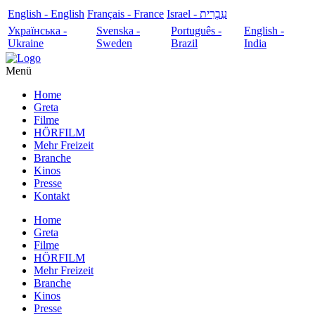
English - English
Français - France
עִבְרִית - Israel
Українська -
Svenska -
Português -
English -
Ukraine
Sweden
Brazil
India
Menü
Home
Greta
Filme
HÖRFILM
Mehr Freizeit
Branche
Kinos
Presse
Kontakt
Home
Greta
Filme
HÖRFILM
Mehr Freizeit
Branche
Kinos
Presse