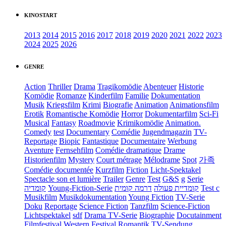
KINOSTART
2013
2014
2015
2016
2017
2018
2019
2020
2021
2022
2023
2024
2025
2026
GENRE
Action
Thriller
Drama
Tragikomödie
Abenteuer
Historie
Komödie
Romanze
Kinderfilm
Familie
Dokumentation
Musik
Kriegsfilm
Krimi
Biografie
Animation
Animationsfilm
Erotik
Romantische Komödie
Horror
Dokumentarfilm
Sci-Fi
Musical
Fantasy
Roadmovie
Krimikomödie
Animation.
Comedy
test
Documentary
Comédie
Jugendmagazin
TV-
Reportage
Biopic
Fantastique
Documentaire
Werbung
Aventure
Fernsehfilm
Comédie dramatique
Drame
Historienfilm
Mystery
Court métrage
Mélodrame
Spot
가족
Comédie documentée
Kurzfilm
Fiction
Licht-Spektakel
Spectacle son et lumière
Trailer
Genre
Test
G&S
g
Serie
קומדיה
Young-Fiction-Serie
דרמה קומית
קומדיית פעולה
Test c
Musikfilm
Musikdokumentation
Young Fiction
TV-Serie
Doku
Reportage
Science Fiction
Tanzfilm
Science-Fiction
Lichtspektakel
sdf
Drama TV-Serie
Biographie
Docutainment
Filmfestival
Western
Festival
Romantik
TV-Sendung