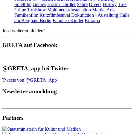
Spielfilm
Genres
Horror-Thriller
Satire
Divers
History
True
Crime
TV-Show
Multimedia-Installation
Martial Arts
Familienfilm
Kurzfilmfestival
Dokufiction
-
Austellung
Halle
am Berghain Berlin
Familie / Kinder
Kdrama
Jetzt weiterempfehlen!
GRETA auf Facebook
@GRETA_app bei Twitter
Tweets von @GRETA_App
Newsletter anmeldung
Partners