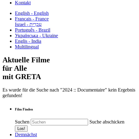
Kontakt
English - English
Français - France
עִבְרִית - Israel
Português - Brazil
Українська - Ukraine
Englis - India
Multilingual
Aktuelle Filme
für Alle
mit GRETA
Es wurde für die Suche nach "2024 :: Documentaire" kein Ergebnis
gefunden!
Film Finden
Suchen
Suche abschicken
Demnächst