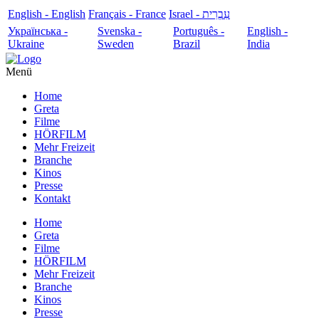
English - English
Français - France
עִבְרִית - Israel
Українська -
Svenska -
Português -
English -
Ukraine
Sweden
Brazil
India
Menü
Home
Greta
Filme
HÖRFILM
Mehr Freizeit
Branche
Kinos
Presse
Kontakt
Home
Greta
Filme
HÖRFILM
Mehr Freizeit
Branche
Kinos
Presse