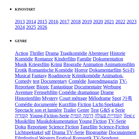
KINOSTART
2013
2014
2015
2016
2017
2018
2019
2020
2021
2022
2023
2024
2025
2026
GENRE
Action
Thriller
Drama
Tragikomödie
Abenteuer
Historie
Komödie
Romanze
Kinderfilm
Familie
Dokumentation
Musik
Kriegsfilm
Krimi
Biografie
Animation
Animationsfilm
Erotik
Romantische Komödie
Horror
Dokumentarfilm
Sci-Fi
Musical
Fantasy
Roadmovie
Krimikomödie
Animation.
Comedy
test
Documentary
Comédie
Jugendmagazin
TV-
Reportage
Biopic
Fantastique
Documentaire
Werbung
Aventure
Fernsehfilm
Comédie dramatique
Drame
Historienfilm
Mystery
Court métrage
Mélodrame
Spot
가족
Comédie documentée
Kurzfilm
Fiction
Licht-Spektakel
Spectacle son et lumière
Trailer
Genre
Test
G&S
g
Serie
קומדיה
Young-Fiction-Serie
דרמה קומית
קומדיית פעולה
Test c
Musikfilm
Musikdokumentation
Young Fiction
TV-Serie
Doku
Reportage
Science Fiction
Tanzfilm
Science-Fiction
Lichtspektakel
sdf
Drama TV-Serie
Biographie
Docutainment
Filmfestival
Western
Festival
Romantik
TV-Sendung