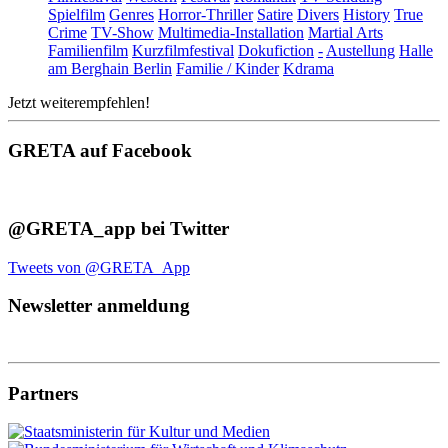
Spielfilm
Genres
Horror-Thriller
Satire
Divers
History
True
Crime
TV-Show
Multimedia-Installation
Martial Arts
Familienfilm
Kurzfilmfestival
Dokufiction
-
Austellung
Halle
am Berghain Berlin
Familie / Kinder
Kdrama
Jetzt weiterempfehlen!
GRETA auf Facebook
@GRETA_app bei Twitter
Tweets von @GRETA_App
Newsletter anmeldung
Partners