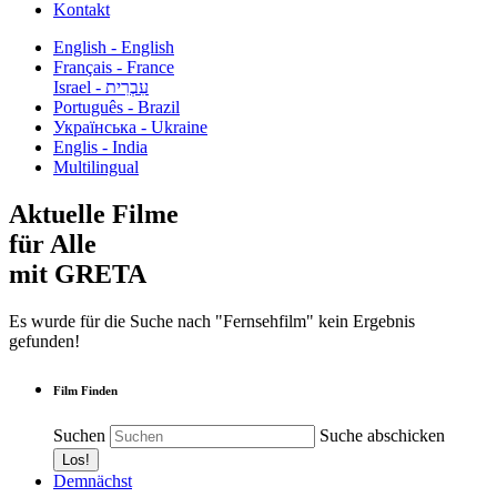
Kontakt
English - English
Français - France
עִבְרִית - Israel
Português - Brazil
Українська - Ukraine
Englis - India
Multilingual
Aktuelle Filme
für Alle
mit GRETA
Es wurde für die Suche nach "Fernsehfilm" kein Ergebnis
gefunden!
Film Finden
Suchen
Suche abschicken
Demnächst