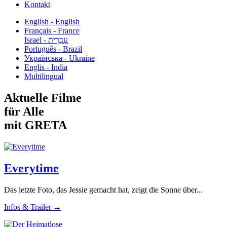
Kontakt
English - English
Français - France
עִבְרִית - Israel
Português - Brazil
Українська - Ukraine
Englis - India
Multilingual
Aktuelle Filme
für Alle
mit GRETA
Everytime
Das letzte Foto, das Jessie gemacht hat, zeigt die Sonne über...
Infos & Trailer →