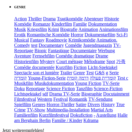
GENRE
Action
Thriller
Drama
Tragikomödie
Abenteuer
Historie
Komödie
Romanze
Kinderfilm
Familie
Dokumentation
Musik
Kriegsfilm
Krimi
Biografie
Animation
Animationsfilm
Erotik
Romantische Komödie
Horror
Dokumentarfilm
Sci-Fi
Musical
Fantasy
Roadmovie
Krimikomödie
Animation.
Comedy
test
Documentary
Comédie
Jugendmagazin
TV-
Reportage
Biopic
Fantastique
Documentaire
Werbung
Aventure
Fernsehfilm
Comédie dramatique
Drame
Historienfilm
Mystery
Court métrage
Mélodrame
Spot
가족
Comédie documentée
Kurzfilm
Fiction
Licht-Spektakel
Spectacle son et lumière
Trailer
Genre
Test
G&S
g
Serie
קומדיה
Young-Fiction-Serie
דרמה קומית
קומדיית פעולה
Test c
Musikfilm
Musikdokumentation
Young Fiction
TV-Serie
Doku
Reportage
Science Fiction
Tanzfilm
Science-Fiction
Lichtspektakel
sdf
Drama TV-Serie
Biographie
Docutainment
Filmfestival
Western
Festival
Romantik
TV-Sendung
Spielfilm
Genres
Horror-Thriller
Satire
Divers
History
True
Crime
TV-Show
Multimedia-Installation
Martial Arts
Familienfilm
Kurzfilmfestival
Dokufiction
-
Austellung
Halle
am Berghain Berlin
Familie / Kinder
Kdrama
Jetzt weiterempfehlen!