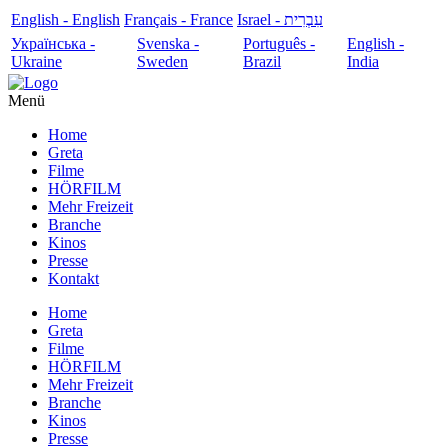
English - English
Français - France
עִבְרִית - Israel
Українська -
Svenska -
Português -
English -
Ukraine
Sweden
Brazil
India
Menü
Home
Greta
Filme
HÖRFILM
Mehr Freizeit
Branche
Kinos
Presse
Kontakt
Home
Greta
Filme
HÖRFILM
Mehr Freizeit
Branche
Kinos
Presse