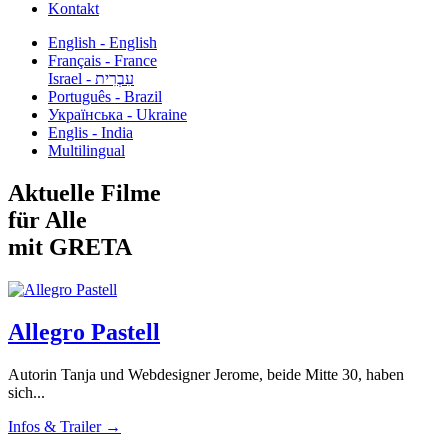
Kontakt
English - English
Français - France
עִבְרִית - Israel
Português - Brazil
Українська - Ukraine
Englis - India
Multilingual
Aktuelle Filme
für Alle
mit GRETA
Allegro Pastell
Autorin Tanja und Webdesigner Jerome, beide Mitte 30, haben
sich...
Infos & Trailer →