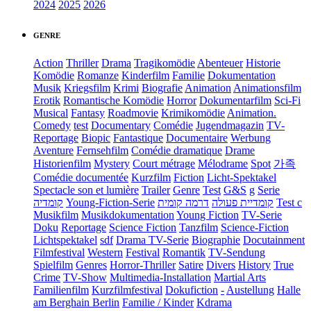
2024
2025
2026
GENRE
Action
Thriller
Drama
Tragikomödie
Abenteuer
Historie
Komödie
Romanze
Kinderfilm
Familie
Dokumentation
Musik
Kriegsfilm
Krimi
Biografie
Animation
Animationsfilm
Erotik
Romantische Komödie
Horror
Dokumentarfilm
Sci-Fi
Musical
Fantasy
Roadmovie
Krimikomödie
Animation.
Comedy
test
Documentary
Comédie
Jugendmagazin
TV-
Reportage
Biopic
Fantastique
Documentaire
Werbung
Aventure
Fernsehfilm
Comédie dramatique
Drame
Historienfilm
Mystery
Court métrage
Mélodrame
Spot
가족
Comédie documentée
Kurzfilm
Fiction
Licht-Spektakel
Spectacle son et lumière
Trailer
Genre
Test
G&S
g
Serie
קומדיה
Young-Fiction-Serie
דרמה קומית
קומדיית פעולה
Test c
Musikfilm
Musikdokumentation
Young Fiction
TV-Serie
Doku
Reportage
Science Fiction
Tanzfilm
Science-Fiction
Lichtspektakel
sdf
Drama TV-Serie
Biographie
Docutainment
Filmfestival
Western
Festival
Romantik
TV-Sendung
Spielfilm
Genres
Horror-Thriller
Satire
Divers
History
True
Crime
TV-Show
Multimedia-Installation
Martial Arts
Familienfilm
Kurzfilmfestival
Dokufiction
-
Austellung
Halle
am Berghain Berlin
Familie / Kinder
Kdrama