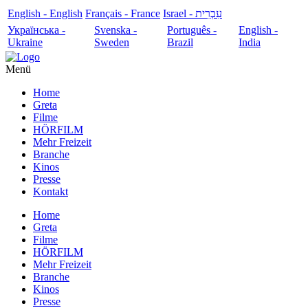
English - English
Français - France
עִבְרִית - Israel
Українська -
Svenska -
Português -
English -
Ukraine
Sweden
Brazil
India
Menü
Home
Greta
Filme
HÖRFILM
Mehr Freizeit
Branche
Kinos
Presse
Kontakt
Home
Greta
Filme
HÖRFILM
Mehr Freizeit
Branche
Kinos
Presse