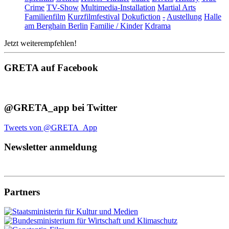
Crime
TV-Show
Multimedia-Installation
Martial Arts
Familienfilm
Kurzfilmfestival
Dokufiction
-
Austellung
Halle
am Berghain Berlin
Familie / Kinder
Kdrama
Jetzt weiterempfehlen!
GRETA auf Facebook
@GRETA_app bei Twitter
Tweets von @GRETA_App
Newsletter anmeldung
Partners