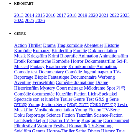
KINOSTART
2013
2014
2015
2016
2017
2018
2019
2020
2021
2022
2023
2024
2025
2026
GENRE
Action
Thriller
Drama
Tragikomödie
Abenteuer
Historie
Komödie
Romanze
Kinderfilm
Familie
Dokumentation
Musik
Kriegsfilm
Krimi
Biografie
Animation
Animationsfilm
Erotik
Romantische Komödie
Horror
Dokumentarfilm
Sci-Fi
Musical
Fantasy
Roadmovie
Krimikomödie
Animation.
Comedy
test
Documentary
Comédie
Jugendmagazin
TV-
Reportage
Biopic
Fantastique
Documentaire
Werbung
Aventure
Fernsehfilm
Comédie dramatique
Drame
Historienfilm
Mystery
Court métrage
Mélodrame
Spot
가족
Comédie documentée
Kurzfilm
Fiction
Licht-Spektakel
Spectacle son et lumière
Trailer
Genre
Test
G&S
g
Serie
קומדיה
Young-Fiction-Serie
דרמה קומית
קומדיית פעולה
Test c
Musikfilm
Musikdokumentation
Young Fiction
TV-Serie
Doku
Reportage
Science Fiction
Tanzfilm
Science-Fiction
Lichtspektakel
sdf
Drama TV-Serie
Biographie
Docutainment
Filmfestival
Western
Festival
Romantik
TV-Sendung
Spielfilm
Genres
Horror-Thriller
Satire
Divers
History
True