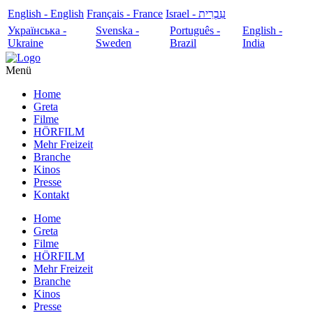
English - English
Français - France
עִבְרִית - Israel
Українська -
Svenska -
Português -
English -
Ukraine
Sweden
Brazil
India
Menü
Home
Greta
Filme
HÖRFILM
Mehr Freizeit
Branche
Kinos
Presse
Kontakt
Home
Greta
Filme
HÖRFILM
Mehr Freizeit
Branche
Kinos
Presse