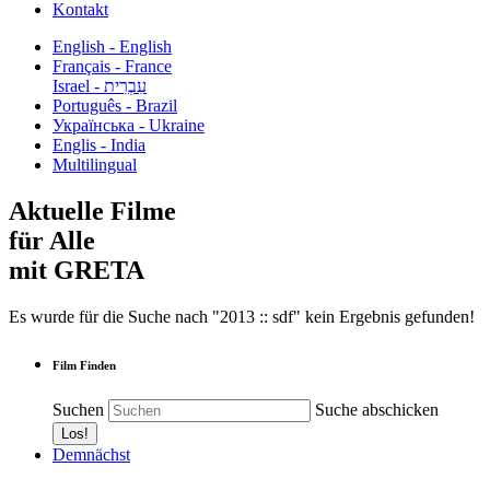
Kontakt
English - English
Français - France
עִבְרִית - Israel
Português - Brazil
Українська - Ukraine
Englis - India
Multilingual
Aktuelle Filme
für Alle
mit GRETA
Es wurde für die Suche nach "2013 :: sdf" kein Ergebnis gefunden!
Film Finden
Suchen
Suche abschicken
Demnächst