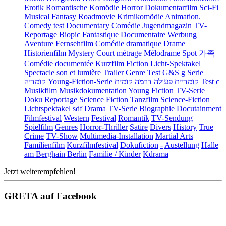
Erotik
Romantische Komödie
Horror
Dokumentarfilm
Sci-Fi
Musical
Fantasy
Roadmovie
Krimikomödie
Animation.
Comedy
test
Documentary
Comédie
Jugendmagazin
TV-
Reportage
Biopic
Fantastique
Documentaire
Werbung
Aventure
Fernsehfilm
Comédie dramatique
Drame
Historienfilm
Mystery
Court métrage
Mélodrame
Spot
가족
Comédie documentée
Kurzfilm
Fiction
Licht-Spektakel
Spectacle son et lumière
Trailer
Genre
Test
G&S
g
Serie
קומדיה
Young-Fiction-Serie
דרמה קומית
קומדיית פעולה
Test c
Musikfilm
Musikdokumentation
Young Fiction
TV-Serie
Doku
Reportage
Science Fiction
Tanzfilm
Science-Fiction
Lichtspektakel
sdf
Drama TV-Serie
Biographie
Docutainment
Filmfestival
Western
Festival
Romantik
TV-Sendung
Spielfilm
Genres
Horror-Thriller
Satire
Divers
History
True
Crime
TV-Show
Multimedia-Installation
Martial Arts
Familienfilm
Kurzfilmfestival
Dokufiction
-
Austellung
Halle
am Berghain Berlin
Familie / Kinder
Kdrama
Jetzt weiterempfehlen!
GRETA auf Facebook