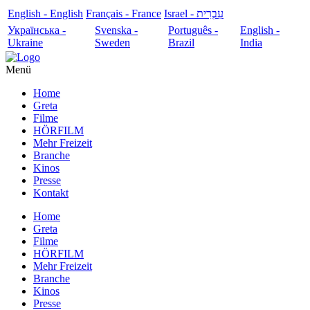
English - English
Français - France
עִבְרִית - Israel
Українська -
Svenska -
Português -
English -
Ukraine
Sweden
Brazil
India
Menü
Home
Greta
Filme
HÖRFILM
Mehr Freizeit
Branche
Kinos
Presse
Kontakt
Home
Greta
Filme
HÖRFILM
Mehr Freizeit
Branche
Kinos
Presse