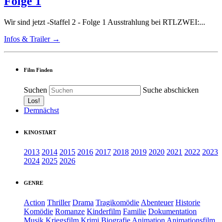
Folge 1
Wir sind jetzt -Staffel 2 - Folge 1 Ausstrahlung bei RTLZWEI:...
Infos & Trailer →
Film Finden
Suchen
Suche abschicken
Demnächst
KINOSTART
2013
2014
2015
2016
2017
2018
2019
2020
2021
2022
2023
2024
2025
2026
GENRE
Action
Thriller
Drama
Tragikomödie
Abenteuer
Historie
Komödie
Romanze
Kinderfilm
Familie
Dokumentation
Musik
Kriegsfilm
Krimi
Biografie
Animation
Animationsfilm